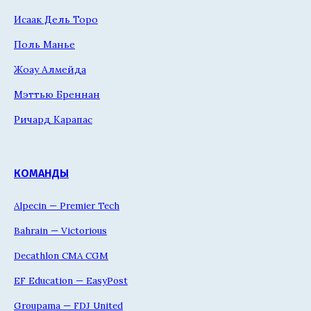
Исаак Дель Торо
Поль Манье
Жоау Алмейда
Мэттью Бреннан
Ричард Карапас
КОМАНДЫ
Alpecin — Premier Tech
Bahrain — Victorious
Decathlon CMA CGM
EF Education — EasyPost
Groupama — FDJ United