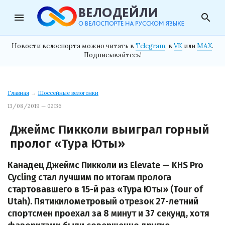
menu
search
Новости велоспорта можно читать в
Telegram
, в
VK
или
MAX
.
Подписывайтесь!
Главная
→
Шоссейные велогонки
13/08/2019 — 02:36
Джеймс Пикколи выиграл горный
пролог «Тура Юты»
Канадец Джеймс Пикколи из Elevate — KHS Pro
Cycling стал лучшим по итогам пролога
стартовавшего в 15-й раз «Тура Юты» (Tour of
Utah). Пятикилометровый отрезок 27-летний
спортсмен проехал за 8 минут и 37 секунд, хотя