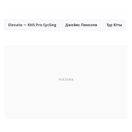
Elevate — KHS Pro Cycling
Джеймс Пикколи
Тур Юты
РЕКЛАМА