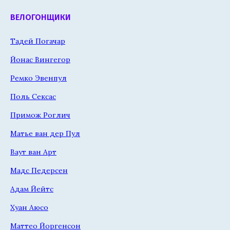
ВЕЛОГОНЩИКИ
Тадей Погачар
Йонас Вингегор
Ремко Эвенпул
Поль Сексас
Примож Роглич
Матье ван дер Пул
Ваут ван Арт
Мадс Педерсен
Адам Йейтс
Хуан Аюсо
Маттео Йоргенсон