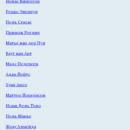
Йонас Вингегор
Ремко Эвенпул
Поль Сексас
Примож Роглич
Матье ван дер Пул
Ваут ван Арт
Мадс Педерсен
Адам Йейтс
Хуан Аюсо
Маттео Йоргенсон
Исаак Дель Торо
Поль Манье
Жоау Алмейда