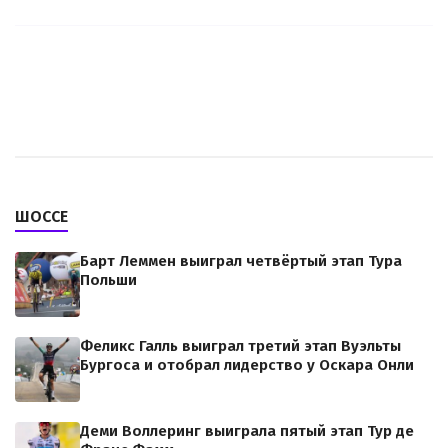
ШОССЕ
Барт Леммен выиграл четвёртый этап Тура
Польши
Феликс Галль выиграл третий этап Вуэльты
Бургоса и отобрал лидерство у Оскара Онли
Деми Воллеринг выиграла пятый этап Тур де