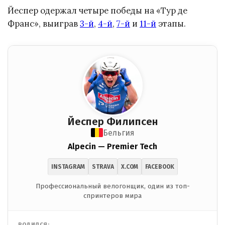
Йеспер одержал четыре победы на «Тур де
Франс», выиграв
3-й
,
4-й
,
7-й
и
11-й
этапы.
Йеспер Филипсен
Бельгия
Alpecin — Premier Tech
INSTAGRAM
STRAVA
X.COM
FACEBOOK
Профессиональный велогонщик, один из топ-
спринтеров мира
РОДИЛСЯ: