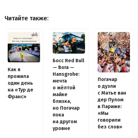
Читайте также:
Босс Red Bull
— Bora —
Как я
Hansgrohe:
прожила
Погачар
мечта
один день
о дуэли
о жёлтой
на «Тур де
с Матье ван
майке
Франс»
дер Пулом
близка,
в Париже:
но Погачар
«Мы
пока
говорили
на другом
без слов»
уровне