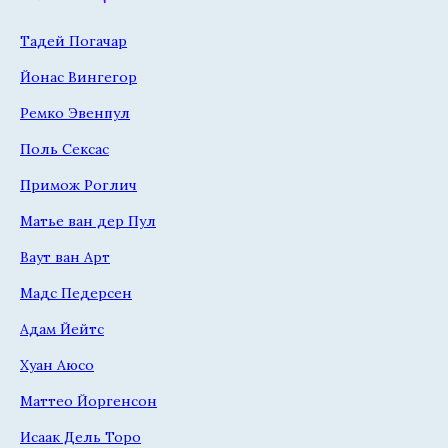
Тадей Погачар
Йонас Вингегор
Ремко Эвенпул
Поль Сексас
Примож Роглич
Матье ван дер Пул
Ваут ван Арт
Мадс Педерсен
Адам Йейтс
Хуан Аюсо
Маттео Йоргенсон
Исаак Дель Торо