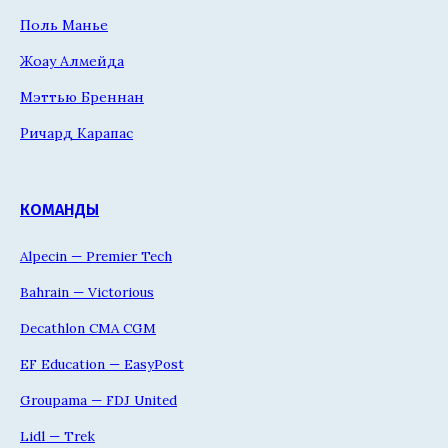
Поль Манье
Жоау Алмейда
Мэттью Бреннан
Ричард Карапас
КОМАНДЫ
Alpecin — Premier Tech
Bahrain — Victorious
Decathlon CMA CGM
EF Education — EasyPost
Groupama — FDJ United
Lidl — Trek