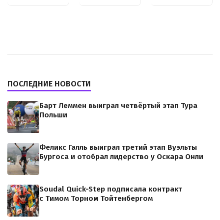
ПОСЛЕДНИЕ НОВОСТИ
Барт Леммен выиграл четвёртый этап Тура
Польши
Феликс Галль выиграл третий этап Вуэльты
Бургоса и отобрал лидерство у Оскара Онли
Soudal Quick-Step подписала контракт
с Тимом Торном Тойтенбергом