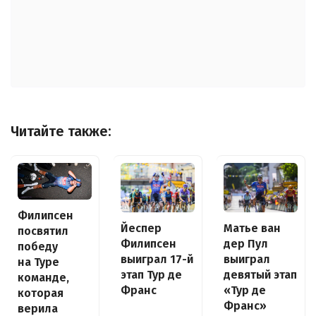
Читайте также:
Филипсен
Йеспер
Матье ван
посвятил
Филипсен
дер Пул
победу
выиграл 17-й
выиграл
на Туре
этап Тур де
девятый этап
команде,
Франс
«Тур де
которая
Франс»
верила