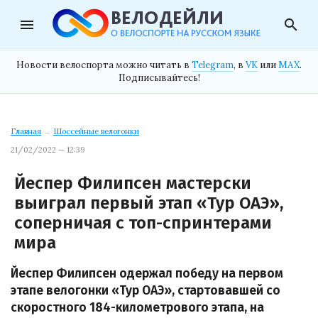
menu
search
Новости велоспорта можно читать в
Telegram
, в
VK
или
MAX
.
Подписывайтесь!
Главная
→
Шоссейные велогонки
21/02/2022 — 12:39
Йеспер Филипсен мастерски
выиграл первый этап «Тур ОАЭ»,
соперничая с топ-спринтерами
мира
Йеспер Филипсен одержал победу на первом
этапе велогонки «Тур ОАЭ», стартовавшей со
скоростного 184-километрового этапа, на