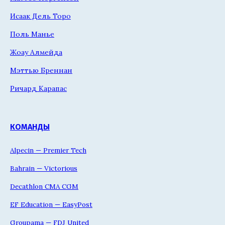
Исаак Дель Торо
Поль Манье
Жоау Алмейда
Мэттью Бреннан
Ричард Карапас
КОМАНДЫ
Alpecin — Premier Tech
Bahrain — Victorious
Decathlon CMA CGM
EF Education — EasyPost
Groupama — FDJ United