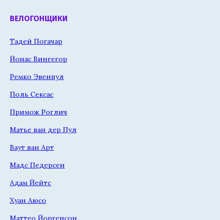
ВЕЛОГОНЩИКИ
Тадей Погачар
Йонас Вингегор
Ремко Эвенпул
Поль Сексас
Примож Роглич
Матье ван дер Пул
Ваут ван Арт
Мадс Педерсен
Адам Йейтс
Хуан Аюсо
Маттео Йоргенсон