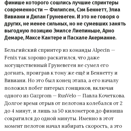
финише которого сошлись лучшие спринтеры
современности — Филипсен, Сэм Беннетт, Элиа
Вивиани и Дилан Груневеген. И это не говоря о
других, не менее сильных, но не сумевших занять
выгодную позицию Эмилсе Лиепиньше, Арно
Демаре, Максе Кантере и Паскале Акерманне.
Бельгийский спринтер из команды Alpecin —
Fenix так хорошо раскатился, что даже
могущественный Груневеген не сумел его
догнать, проиграв к тому же ещё и Беннетту и
Вивиани. Но это был конец этапа, а его началу
положил побег пятерых гонщиков, включая
одного из Gazprom — RusVelo — Павла Кочеткова.
Долгое время отрыв от пелотона колебался от 2
до 4 минут, и лишь за 50 километров до финиша
сократился до одной минуты. Именно в этот
момент пелотон начал набирать скорость, а это