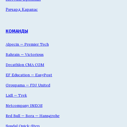
Ричард Карапас
КОМАНДЫ
Alpecin — Premier Tech
Bahrain — Victorious
Decathlon CMA CGM
EF Education — EasyPost
Groupama — FDJ United
Lidl — Trek
Netcompany INEOS
Red Bull — Bora — Hansgrohe
Soudal Quick-Step