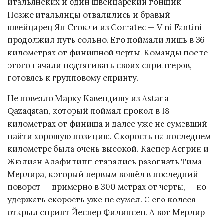
итальянских и один швейцарский гонщик.
Позже итальянцы отвалились и бравый
швейцарец Ян Стокли из Corratec — Vini Fantini
продолжил путь сольно. Его поймали лишь в 36
километрах от финишной черты. Команды после
этого начали подтягивать своих спринтеров,
готовясь к групповому спринту.
Не повезло Марку Кавендишу из Astana
Qazaqstan, который поймал прокол в 18
километрах от финиша и далее уже не сумевший
найти хорошую позицию. Скорость на последнем
километре была очень высокой. Каспер Асгрин и
Жюлиан Алафилипп старались разогнать Тима
Мерлира, который первым вошёл в последний
поворот — примерно в 300 метрах от черты, — но
удержать скорость уже не сумел. С его колеса
открыл спринт Йеспер Филипсен. А вот Мерлир