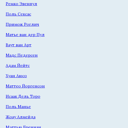
Ремко Эвенпул
Поль Сексас
Примож Роглич
Матье ван дер Пул
Ваут ван Арт
Мадс Педерсен
Адам Йейтс
Хуан Аюсо
Маттео Йоргенсон
Исаак Дель Торо
Поль Манье
Жоау Алмейда
Мэттью Бреннан