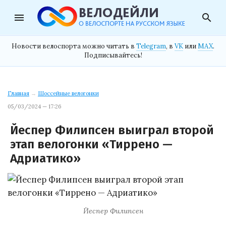
menu
search
Новости велоспорта можно читать в
Telegram
, в
VK
или
MAX
.
Подписывайтесь!
Главная
→
Шоссейные велогонки
05/03/2024 — 17:26
Йеспер Филипсен выиграл второй
этап велогонки «Тиррено —
Адриатико»
Йеспер Филипсен