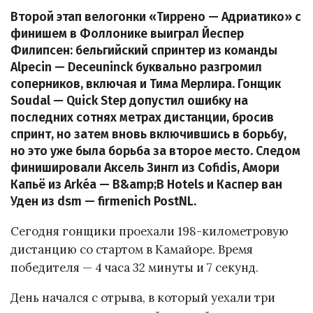
Второй этап велогонки «Тиррено — Адриатико» с
финишем в Фоллонике выиграл Йеспер
Филипсен: бельгийский спринтер из команды
Alpecin — Deceuninck буквально разгромил
соперников, включая и Тима Мерлира. Гонщик
Soudal — Quick Step допустил ошибку на
последних сотнях метрах дистанции, бросив
спринт, но затем вновь включившись в борьбу,
но это уже была борьба за второе место. Следом
финишировали Аксель Зингл из Cofidis, Амори
Капьё из Arkéa — B&amp;B Hotels и Каспер ван
Уден из dsm — firmenich PostNL.
Сегодня гонщики проехали 198-километровую
дистанцию со стартом в Камайоре. Время
победителя — 4 часа 32 минуты и 7 секунд.
День начался с отрыва, в который уехали три