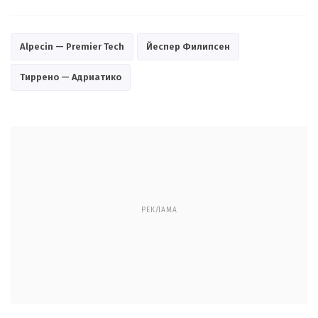
Alpecin — Premier Tech
Йеспер Филипсен
Тиррено — Адриатико
РЕКЛАМА