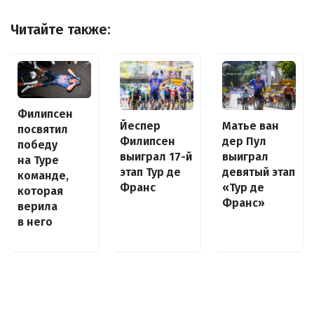
Читайте также:
Филипсен
Йеспер
Матье ван
посвятил
Филипсен
дер Пул
победу
выиграл 17-й
выиграл
на Туре
этап Тур де
девятый этап
команде,
Франс
«Тур де
которая
Франс»
верила
в него