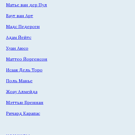
Матье ван дер Пул
Ваут ван Арт
Мадс Педерсен
Адам Йейтс
Хуан Аюсо
Маттео Йоргенсон
Исаак Дель Торо
Поль Манье
Жоау Алмейда
Мэттью Бреннан
Ричард Карапас