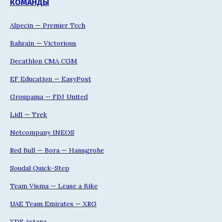
КОМАНДЫ
Alpecin — Premier Tech
Bahrain — Victorious
Decathlon CMA CGM
EF Education — EasyPost
Groupama — FDJ United
Lidl — Trek
Netcompany INEOS
Red Bull — Bora — Hansgrohe
Soudal Quick-Step
Team Visma — Lease a Bike
UAE Team Emirates — XRG
XDS Astana