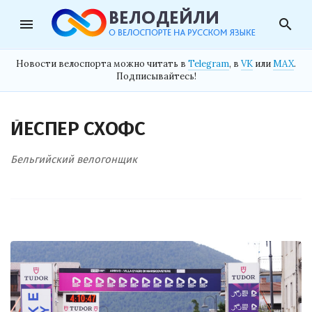
menu
search
Новости велоспорта можно читать в
Telegram
, в
VK
или
MAX
.
Подписывайтесь!
ЙЕСПЕР СХОФС
Бельгийский велогонщик