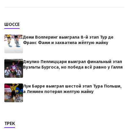
ШОССЕ
Деми Воллеринг выиграла 8-й этап Тур де
Франс Фамм и захватила жёлтую майку
Джулио Пеллиццари выиграл финальный этап
Вуэльты Бургоса, но победа всё равно у Галля
Луи Барре выиграл шестой этап Тура Польши,
а Леммен потерял желтую майку
ТРЕК