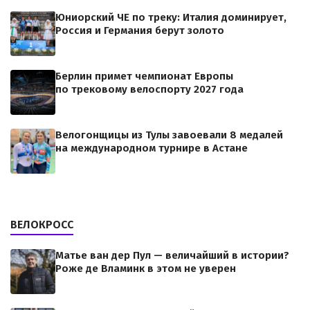
Юниорский ЧЕ по треку: Италия доминирует,
Россия и Германия берут золото
Берлин примет чемпионат Европы
по трековому велоспорту 2027 года
Велогонщицы из Тулы завоевали 8 медалей
на международном турнире в Астане
ВЕЛОКРОСС
Матье ван дер Пул — величайший в истории?
Роже де Вламинк в этом не уверен