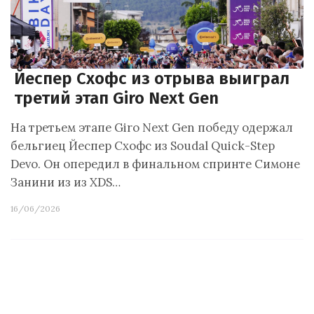
Йеспер Схофс из отрыва выиграл
третий этап Giro Next Gen
На третьем этапе Giro Next Gen победу одержал
бельгиец Йеспер Схофс из Soudal Quick-Step
Devo. Он опередил в финальном спринте Симоне
Занини из из XDS…
16/06/2026