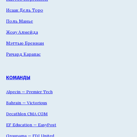
Исаак Дель Торо
Поль Манье
Жоау Алмейда
Мэттью Бреннан
Ричард Карапас
КОМАНДЫ
Alpecin — Premier Tech
Bahrain — Victorious
Decathlon CMA CGM
EF Education — EasyPost
Groupama — FDJ United