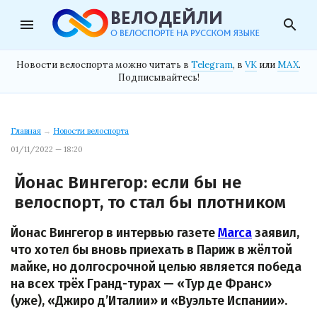
menu
search
Новости велоспорта можно читать в
Telegram
, в
VK
или
MAX
.
Подписывайтесь!
Главная
→
Новости велоспорта
01/11/2022 — 18:20
Йонас Вингегор: если бы не
велоспорт, то стал бы плотником
Йонас Вингегор в интервью газете
Marca
заявил,
что хотел бы вновь приехать в Париж в жёлтой
майке, но долгосрочной целью является победа
на всех трёх Гранд-турах — «Тур де Франс»
(уже), «Джиро д’Италии» и «Вуэльте Испании».