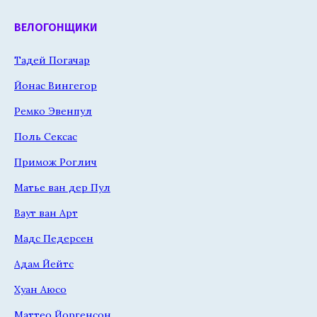
ВЕЛОГОНЩИКИ
Тадей Погачар
Йонас Вингегор
Ремко Эвенпул
Поль Сексас
Примож Роглич
Матье ван дер Пул
Ваут ван Арт
Мадс Педерсен
Адам Йейтс
Хуан Аюсо
Маттео Йоргенсон