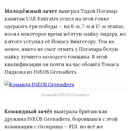
Молодёжный зачет
выиграл Тадей Погачар:
капитан UAE Emirates успел на этой гонке
одержать три победы — на 6-м, 7-м и 17-м этапах,
носил некоторое время жёлтую майку лидера, но
в итоге уступил её Йонасу Вингегору. Тем не
менее, никто не смог отнять у Погачара белую
майку лучшего молодого гонщика. В этой
квалификации он почти на час обошёл Томаса
Пидкока из INEOS Grenadiers.
Команда INEOS Grenadiers
Командный зачёт
выиграла британская
дружина INEOS Grenadiers, боровшаяся с этой
номинации с Groupama — FDJ, но всё же