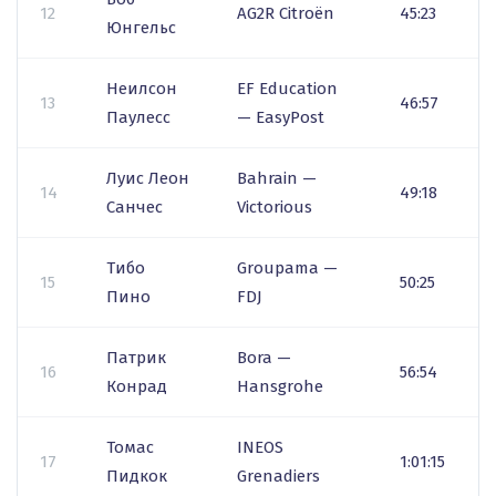
12
AG2R Citroën
45:23
Юнгельс
Неилсон
EF Education
13
46:57
Паулесс
— EasyPost
Луис Леон
Bahrain —
14
49:18
Санчес
Victorious
Тибо
Groupama —
15
50:25
Пино
FDJ
Патрик
Bora —
16
56:54
Конрад
Hansgrohe
Томас
INEOS
17
1:01:15
Пидкок
Grenadiers