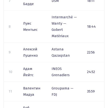
7
DSM
18:11
Барде
Intermarché —
Луис
Wanty —
8
18:44
Ментьес
Gobert
Matériaux
Алексей
Astana
9
22:56
Луценко
Qazaqstan
Адам
INEOS
10
24:52
Йейтс
Grenadiers
Валентин
Groupama —
11
35:59
Мадуа
FDJ
Боб