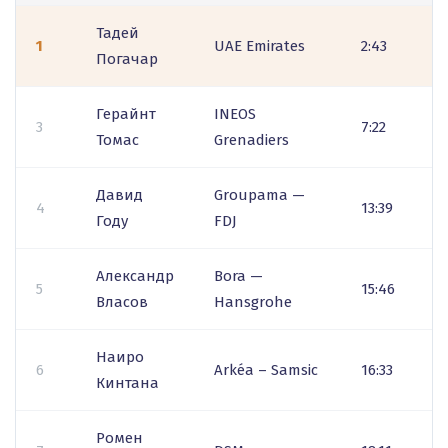
Тадей
1
UAE Emirates
2:43
Погачар
Герайнт
INEOS
3
7:22
Томас
Grenadiers
Давид
Groupama —
4
13:39
Году
FDJ
Александр
Bora —
5
15:46
Власов
Hansgrohe
Наиро
6
Arkéa – Samsic
16:33
Кинтана
Ромен