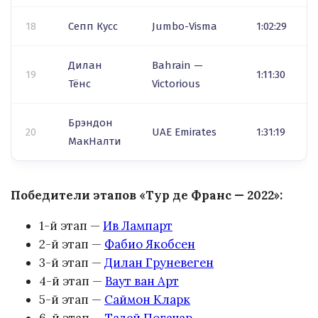
18
Сепп Кусс
Jumbo-Visma
1:02:29
Дилан
Bahrain —
19
1:11:30
Тёнс
Victorious
Брэндон
20
UAE Emirates
1:31:19
МакНалти
Победители этапов «Тур де Франс — 2022»:
1-й этап —
Ив Лампарт
2-й этап —
Фабио Якобсен
3-й этап —
Дилан Груневеген
4-й этап —
Ваут ван Арт
5-й этап —
Саймон Кларк