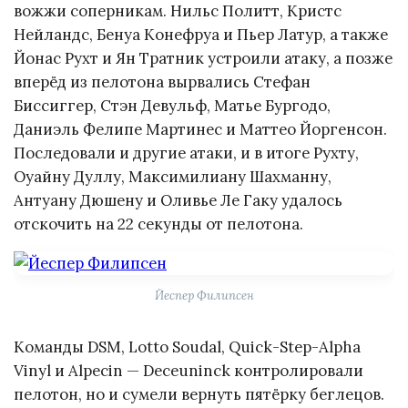
вожжи соперникам. Нильс Политт, Кристс
Нейландс, Бенуа Конефруа и Пьер Латур, а также
Йонас Рухт и Ян Тратник устроили атаку, а позже
вперёд из пелотона вырвались Стефан
Биссиггер, Стэн Девульф, Матье Бургодо,
Даниэль Фелипе Мартинес и Маттео Йоргенсон.
Последовали и другие атаки, и в итоге Рухту,
Оуайну Дуллу, Максимилиану Шахманну,
Антуану Дюшену и Оливье Ле Гаку удалось
отскочить на 22 секунды от пелотона.
Йеспер Филипсен
Команды DSM, Lotto Soudal, Quick-Step-Alpha
Vinyl и Alpecin — Deceuninck контролировали
пелотон, но и сумели вернуть пятёрку беглецов.