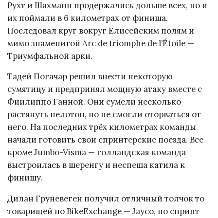
Рухт и Шахманн продержались дольше всех, но и
их поймали в 6 километрах от финиша.
Последовал круг вокруг Елисейским полям и
мимо знаменитой Arc de triomphe de l’Étoile —
Триумфальной арки.
Тадей Погачар решил внести некоторую
сумятицу и предпринял мощную атаку вместе с
Фиилиппо Ганной. Они сумели несколько
растянуть пелотон, но не смогли оторваться от
него. На последних трёх километрах команды
начали готовить свои спринтерские поезда. Все
кроме Jumbo-Visma — голландская команда
выстроилась в шеренгу и неспеша катила к
финишу.
Дилан Груневеген получил отличный толчок то
товарищей по BikeExchange — Jayco, но спринт