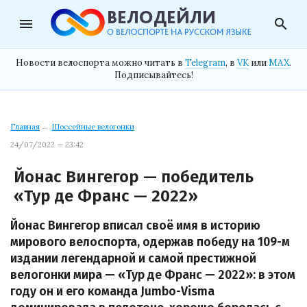
menu
search
Новости велоспорта можно читать в
Telegram
, в
VK
или
MAX
.
Подписывайтесь!
Главная
→
Шоссейные велогонки
24/07/2022 — 23:42
Йонас Вингегор — победитель
«Тур де Франс — 2022»
Йонас Вингегор вписал своё имя в историю
мирового велоспорта, одержав победу на 109-м
издании легендарной и самой престижной
велогонки мира — «Тур де Франс — 2022»: в этом
году он и его команда Jumbo-Visma