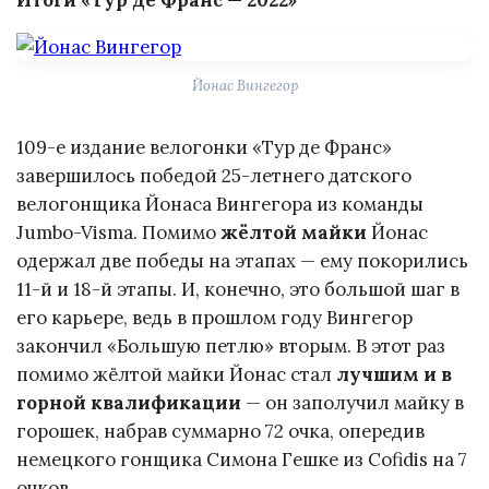
Итоги «Тур де Франс — 2022»
Йонас Вингегор
109-е издание велогонки «Тур де Франс»
завершилось победой 25-летнего датского
велогонщика Йонаса Вингегора из команды
Jumbo-Visma. Помимо
жёлтой майки
Йонас
одержал две победы на этапах — ему покорились
11-й и 18-й этапы. И, конечно, это большой шаг в
его карьере, ведь в прошлом году Вингегор
закончил «Большую петлю» вторым. В этот раз
помимо жёлтой майки Йонас стал
лучшим и в
горной квалификации
— он заполучил майку в
горошек, набрав суммарно 72 очка, опередив
немецкого гонщика Симона Гешке из Cofidis на 7
очков.