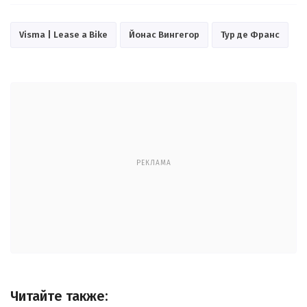
Visma | Lease a Bike
Йонас Вингегор
Тур де Франс
РЕКЛАМА
Читайте также: