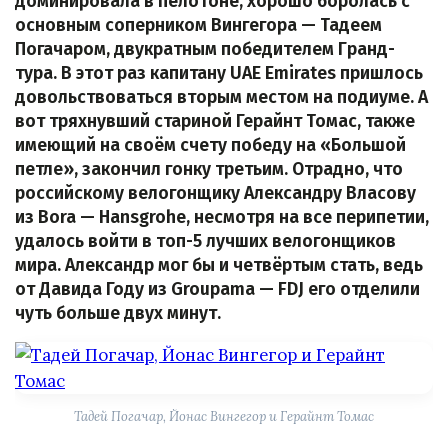
доминировала в пелотоне, хорошо боролась с
основным соперником Вингегора — Тадеем
Погачаром, двукратным победителем Гранд-
тура. В этот раз капитану UAE Emirates пришлось
довольствоваться вторым местом на подиуме. А
вот тряхнувший стариной Герайнт Томас, также
имеющий на своём счету победу на «Большой
петле», закончил гонку третьим. Отрадно, что
российскому велогонщику Александру Власову
из Bora — Hansgrohe, несмотря на все перипетии,
удалось войти в топ-5 лучших велогонщиков
мира. Александр мог бы и четвёртым стать, ведь
от Давида Году из Groupama — FDJ его отделили
чуть больше двух минут.
Тадей Погачар, Йонас Вингегор и Герайнт Томас