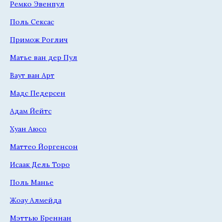
Ремко Эвенпул
Поль Сексас
Примож Роглич
Матье ван дер Пул
Ваут ван Арт
Мадс Педерсен
Адам Йейтс
Хуан Аюсо
Маттео Йоргенсон
Исаак Дель Торо
Поль Манье
Жоау Алмейда
Мэттью Бреннан