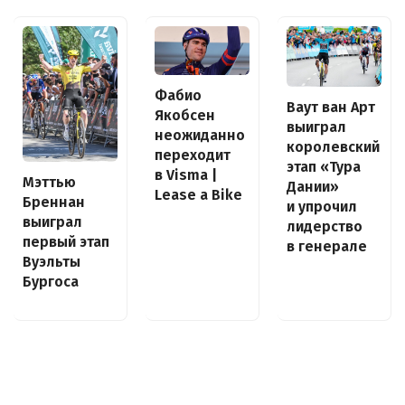
Фабио
Ваут ван Арт
Якобсен
выиграл
неожиданно
королевский
переходит
этап «Тура
в Visma |
Мэттью
Дании»
Lease a Bike
Бреннан
и упрочил
выиграл
лидерство
первый этап
в генерале
Вуэльты
Бургоса