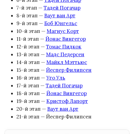
6-й этап —
Тадей Погачар
7-й этап —
Тадей Погачар
8-й этап —
Ваут ван Арт
9-й этап —
Боб Юнгельс
10-й этап —
Магнус Корт
11-й этап —
Йонас Вингегор
12-й этап —
Томас Пидкок
13-й этап —
Мадс Педерсен
14-й этап —
Майкл Мэттьюс
15-й этап —
Йеспер Филипсен
16-й этап —
Уго Уль
17-й этап —
Тадей Погачар
18-й этап —
Йонас Вингегор
19-й этап —
Кристоф Лапорт
20-й этап —
Ваут ван Арт
21-й этап — Йеспер Филипсен