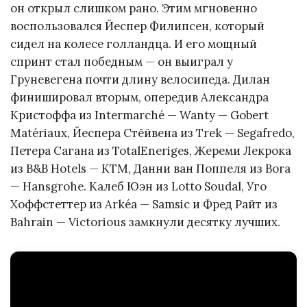
он открыл слишком рано. Этим мгновенно
воспользовался Йеспер Филипсен, который
сидел на колесе голландца. И его мощный
спринт стал победным — он выиграл у
Груневегена почти длину велосипеда. Дилан
финишировал вторым, опередив Александра
Кристоффа из Intermarché — Wanty — Gobert
Matériaux, Йеспера Стёйвена из Trek — Segafredo,
Петера Сагана из TotalEneriges, Жереми Лекрока
из B&B Hotels — KTM, Данни ван Поппеля из Bora
— Hansgrohe. Калеб Юэн из Lotto Soudal, Уго
Хоффстеттер из Arkéa — Samsic и Фред Райт из
Bahrain — Victorious замкнули десятку лучших.