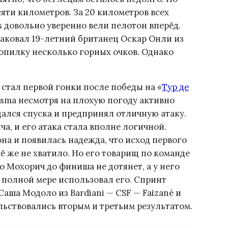
яти километров. За 20 километров всех
s довольно уверенно вели пелотон вперёд.
аковал 19-летний британец Оскар Онли из
копилку несколько горных очков. Однако
 стал первой гонки после победы на «
Тур де
Visma несмотря на плохую погоду активно
ался спуска и предпринял отличную атаку.
а, и его атака стала вполне логичной.
на и появилась надежда, что исход первого
сё же не хватило. Но его товарищ по команде
 Мохорич до финиша не дотянет, а у него
 полной мере использовал его. Спринт
Саша Модоло из Bardiani — CSF — Faizanè и
ьствовались вторым и третьим результатом.