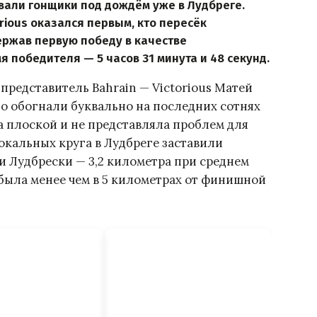
вали гонщики под дождём уже в Лудбреге.
rious оказался первым, кто пересёк
ержав первую победу в качестве
 победителя — 5 часов 31 минута и 48 секунд.
представитель Bahrain — Victorious Матей
его обогнали буквально на последних сотнях
а плоской и не представляла проблем для
окальных круга в Лудбреге заставили
и Лудбрески — 3,2 километра при среднем
 была менее чем в 5 километрах от финишной