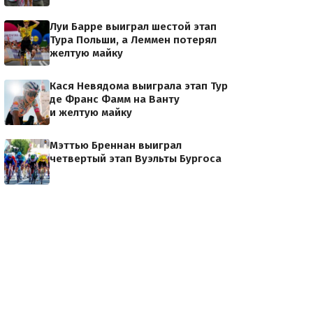
Луи Барре выиграл шестой этап
Тура Польши, а Леммен потерял
желтую майку
Кася Невядома выиграла этап Тур
де Франс Фамм на Ванту
и желтую майку
Мэттью Бреннан выиграл
четвертый этап Вуэльты Бургоса