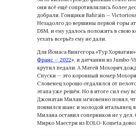
они всё ещё сопротивлялись более дес
добрали. Гонщики Bahrain — Victoriou
Незадолго до вершины первой горы ат
DSM, и ему удалось положить в свою 
уехать всерьёз ему не дали.
Для Йонаса Вингегора «Тур Хорватии»
Франс — 2022
», и датчанин из Jumbo-
крутил педали. А Матей Мохорич дожд
Спуски — это коронный номер Мохорич
Словенец хорошо отдалился от пелото
этапа уже решён. Но в итоге сил ему в
Джонатан Милан мгновенно понял, что
появился шанс и молодой итальянец в
Милана оставил соперников не у дел. 
Мирко Маестри из EOLO-Kometa довол