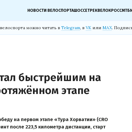
НОВОСТИ ВЕЛОСПОРТА
ШОССЕ
ТРЕК
ВЕЛОКРОСС
МТБ
велоспорта можно читать в
Telegram
, в
VK
или
MAX
. Подпис
тал быстрейшим на
ротяжённом этапе
беду на первом этапе «Тура Хорватии» (CRO
инт после 223,5 километра дистанции, старт