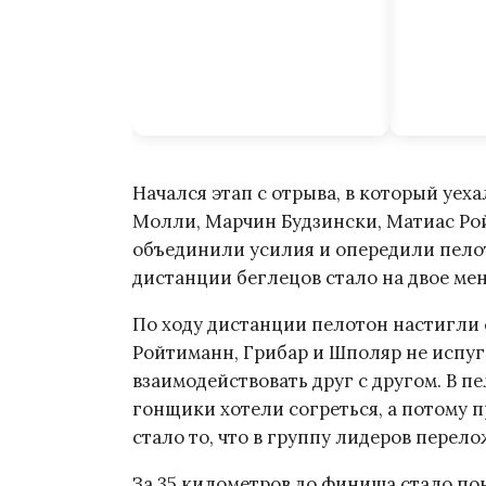
Начался этап с отрыва, в который уех
Молли, Марчин Будзински, Матиас Ро
объединили усилия и опередили пело
дистанции беглецов стало на двое ме
По ходу дистанции пелотон настигли 
Ройтиманн, Грибар и Шполяр не испу
взаимодействовать друг с другом. В 
гонщики хотели согреться, а потому 
стало то, что в группу лидеров перел
За 35 километров до финиша стало пон