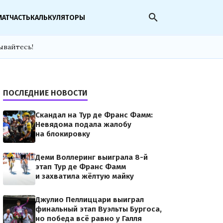
search
МАТЧАСТЬ
КАЛЬКУЛЯТОРЫ
ывайтесь!
ПОСЛЕДНИЕ НОВОСТИ
Скандал на Тур де Франс Фамм:
Невядома подала жалобу
на блокировку
Деми Воллеринг выиграла 8-й
этап Тур де Франс Фамм
и захватила жёлтую майку
Джулио Пеллиццари выиграл
финальный этап Вуэльты Бургоса,
но победа всё равно у Галля