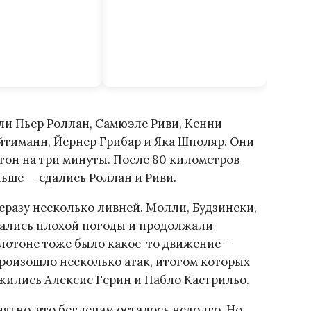
али Пьер Роллан, Самюэле Риви, Кенни
йтиманн, Йернер Грибар и Яка Шполяр. Они
тон на три минуты. После 80 километров
ньше — сдались Роллан и Риви.
сразу несколько ливней. Молли, Будзински,
гались плохой погоды и продолжали
пелотоне тоже было какое-то движение —
произошло несколько атак, итогом которых
ожились Алексис Герин и Пабло Кастрильо.
ятно, что беглецам осталось недолго. Но