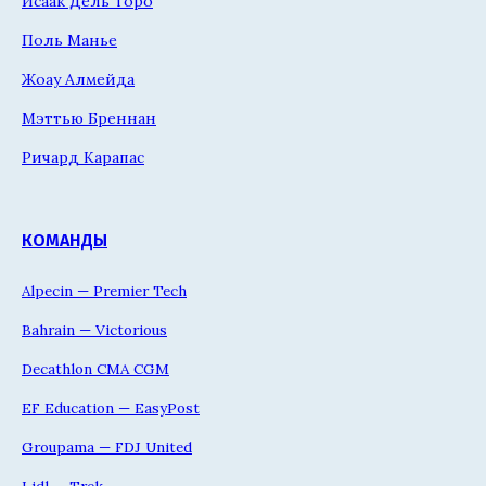
Исаак Дель Торо
Поль Манье
Жоау Алмейда
Мэттью Бреннан
Ричард Карапас
КОМАНДЫ
Alpecin — Premier Tech
Bahrain — Victorious
Decathlon CMA CGM
EF Education — EasyPost
Groupama — FDJ United