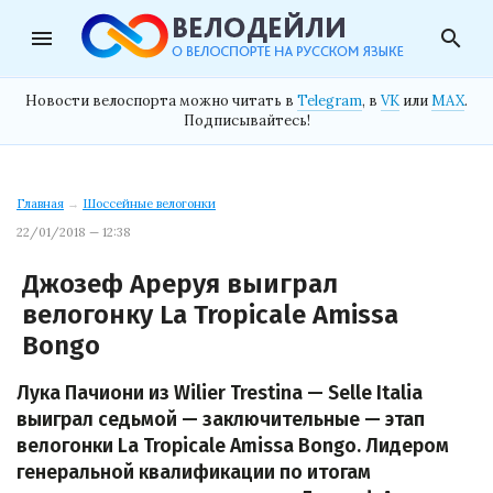
menu
search
Новости велоспорта можно читать в
Telegram
, в
VK
или
MAX
.
Подписывайтесь!
Главная
→
Шоссейные велогонки
22/01/2018 — 12:38
Джозеф Ареруя выиграл
велогонку La Tropicale Amissa
Bongo
Лука Пачиони из Wilier Trestina — Selle Italia
выиграл седьмой — заключительные — этап
велогонки La Tropicale Amissa Bongo. Лидером
генеральной квалификации по итогам