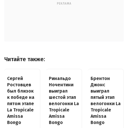
РЕКЛАМА
Читайте также:
Сергей
Ринальдо
Брентон
Ростовцев
Ночентини
Джонс
был близок
выиграл
выиграл
к победе на
шестой этап
пятый этап
пятом этапе
велогонки La
велогонки La
La Tropicale
Tropicale
Tropicale
Amissa
Amissa
Amissa
Bongo
Bongo
Bongo