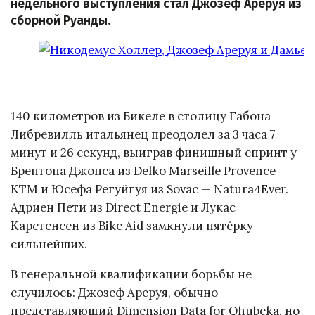
недельного выступления стал Джозеф Ареруя из
сборной Руанды.
140 километров из Бикеле в столицу Габона
Либревилль итальянец преодолел за 3 часа 7
минут и 26 секунд, выиграв финишный спринт у
Брентона Джонса из Delko Marseille Provence
KTM и Юсефа Регуйгуя из Sovac — Natura4Ever.
Адриен Пети из Direct Energie и Лукас
Карстенсен из Bike Aid замкнули пятёрку
сильнейших.
В генеральной квалификации борьбы не
случилось: Джозеф Ареруя, обычно
представляющий Dimension Data for Qhubeka, но