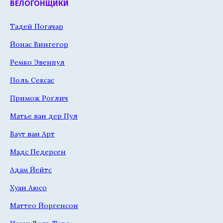
ВЕЛОГОНЩИКИ
Тадей Погачар
Йонас Вингегор
Ремко Эвенпул
Поль Сексас
Примож Роглич
Матье ван дер Пул
Ваут ван Арт
Мадс Педерсен
Адам Йейтс
Хуан Аюсо
Маттео Йоргенсон