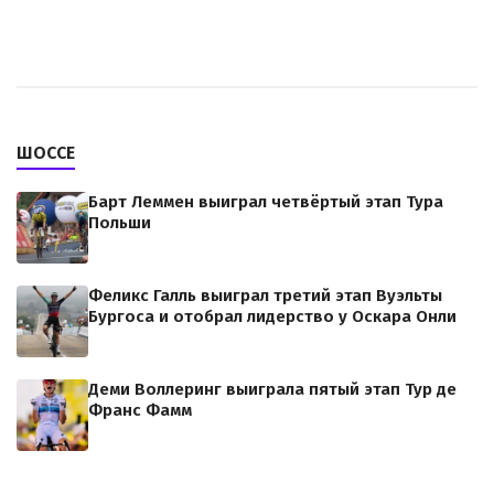
ШОССЕ
Барт Леммен выиграл четвёртый этап Тура
Польши
Феликс Галль выиграл третий этап Вуэльты
Бургоса и отобрал лидерство у Оскара Онли
Деми Воллеринг выиграла пятый этап Тур де
Франс Фамм