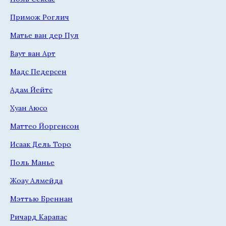
Примож Роглич
Матье ван дер Пул
Ваут ван Арт
Мадс Педерсен
Адам Йейтс
Хуан Аюсо
Маттео Йоргенсон
Исаак Дель Торо
Поль Манье
Жоау Алмейда
Мэттью Бреннан
Ричард Карапас