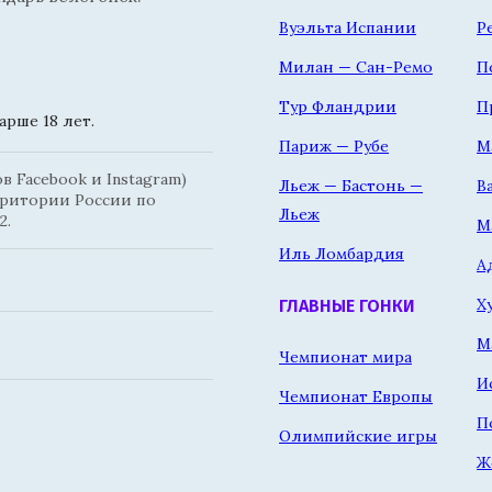
Вуэльта Испании
Р
Милан — Сан-Ремо
П
Тур Фландрии
П
рше 18 лет.
Париж — Рубе
М
 Facebook и Instagram)
Льеж — Бастонь —
В
рритории России по
Льеж
2.
М
Иль Ломбардия
А
Х
ГЛАВНЫЕ ГОНКИ
М
Чемпионат мира
И
Чемпионат Европы
П
Олимпийские игры
Ж