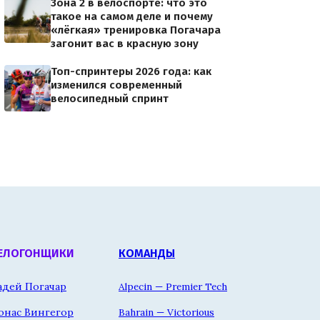
Зона 2 в велоспорте: что это
такое на самом деле и почему
«лёгкая» тренировка Погачара
загонит вас в красную зону
Топ-спринтеры 2026 года: как
изменился современный
велосипедный спринт
ЕЛОГОНЩИКИ
КОМАНДЫ
адей Погачар
Alpecin — Premier Tech
онас Вингегор
Bahrain — Victorious