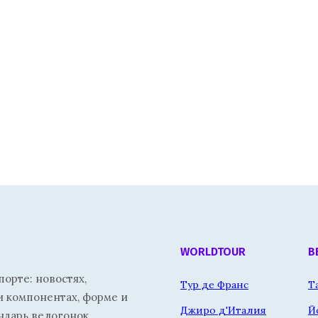
WORLDTOUR
В
орте: новостях,
Тур де Франс
Т
и компонентах, форме и
Джиро д'Италия
Й
ндарь велогонок.