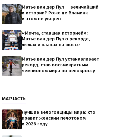
Матье ван дер Пул — величайший
в истории? Роже де Вламинк
в этом не уверен
«Мечта, ставшая историей»:
Матье ван дер Пул о рекорде,
лыжах и планах на шоссе
Матье ван дер Пул устанавливает
рекорд, став восьмикратным
чемпионом мира по велокроссу
МАТЧАСТЬ
Лучшие велогонщицы мира: кто
правит женским пелотоном
в 2026 году