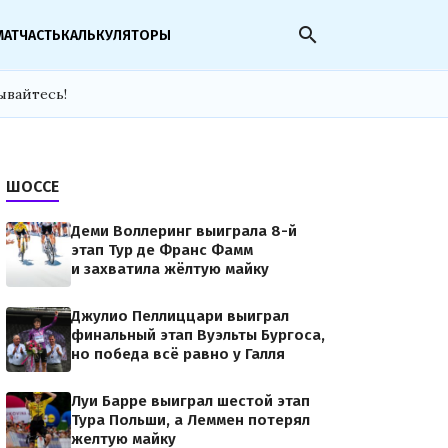
search
МАТЧАСТЬ
КАЛЬКУЛЯТОРЫ
ывайтесь!
ШОССЕ
Деми Воллеринг выиграла 8-й
этап Тур де Франс Фамм
и захватила жёлтую майку
Джулио Пеллиццари выиграл
финальный этап Вуэльты Бургоса,
но победа всё равно у Галля
Луи Барре выиграл шестой этап
Тура Польши, а Леммен потерял
желтую майку