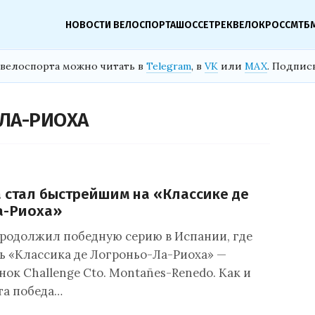
НОВОСТИ ВЕЛОСПОРТА
ШОССЕ
ТРЕК
ВЕЛОКРОСС
МТБ
велоспорта можно читать в
Telegram
, в
VK
или
MAX
. Подпис
-ЛА-РИОХА
 стал быстрейшим на «Классике де
а-Риоха»
родолжил победную серию в Испании, где
ь «Классика де Логроньо-Ла-Риоха» —
нок Challenge Cto. Montañes-Renedo. Как и
та победа…