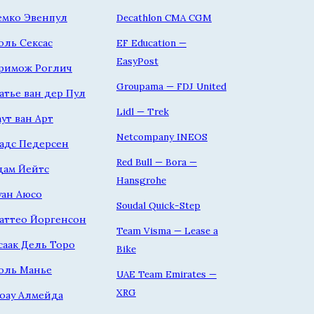
емко Эвенпул
Decathlon CMA CGM
оль Сексас
EF Education —
EasyPost
римож Роглич
Groupama — FDJ United
атье ван дер Пул
Lidl — Trek
аут ван Арт
Netcompany INEOS
адс Педерсен
Red Bull — Bora —
дам Йейтс
Hansgrohe
уан Аюсо
Soudal Quick-Step
аттео Йоргенсон
Team Visma — Lease a
саак Дель Торо
Bike
оль Манье
UAE Team Emirates —
XRG
оау Алмейда