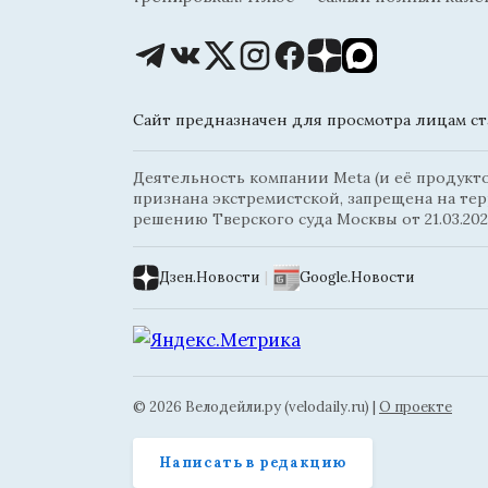
Сайт предназначен для просмотра лицам ста
Деятельность компании Meta (и её продуктов
признана экстремистской, запрещена на те
решению Тверского суда Москвы от 21.03.202
Дзен.Новости
|
Google.Новости
© 2026 Велодейли.ру (velodaily.ru) |
О проекте
Написать в редакцию