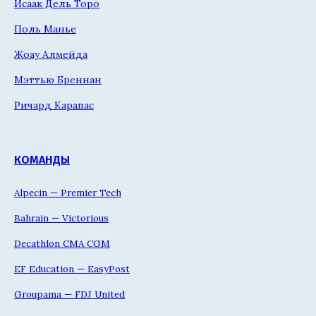
Исаак Дель Торо
Поль Манье
Жоау Алмейда
Мэттью Бреннан
Ричард Карапас
КОМАНДЫ
Alpecin — Premier Tech
Bahrain — Victorious
Decathlon CMA CGM
EF Education — EasyPost
Groupama — FDJ United