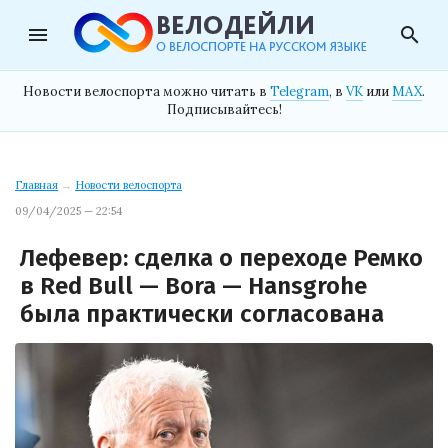
menu
search
Новости велоспорта можно читать в
Telegram
, в
VK
или
MAX
.
Подписывайтесь!
Главная
→
Новости велоспорта
09/04/2025 — 22:54
Лефевер: сделка о переходе Ремко
в Red Bull — Bora — Hansgrohe
была практически согласована