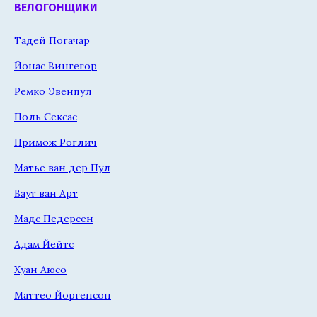
ВЕЛОГОНЩИКИ
Тадей Погачар
Йонас Вингегор
Ремко Эвенпул
Поль Сексас
Примож Роглич
Матье ван дер Пул
Ваут ван Арт
Мадс Педерсен
Адам Йейтс
Хуан Аюсо
Маттео Йоргенсон