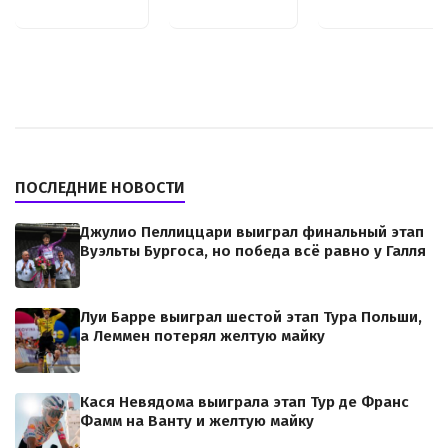
ПОСЛЕДНИЕ НОВОСТИ
Джулио Пеллиццари выиграл финальный этап
Вуэльты Бургоса, но победа всё равно у Галля
Луи Барре выиграл шестой этап Тура Польши,
а Леммен потерял желтую майку
Кася Невядома выиграла этап Тур де Франс
Фамм на Ванту и желтую майку