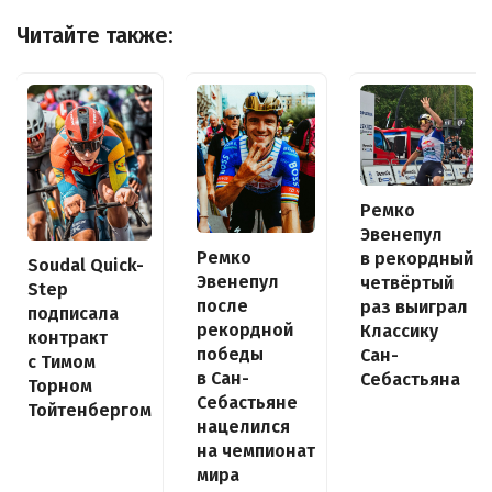
Читайте также:
Ремко
Эвенепул
Ремко
в рекордный
Soudal Quick-
Эвенепул
четвёртый
Step
после
раз выиграл
подписала
рекордной
Классику
контракт
победы
Сан-
с Тимом
в Сан-
Себастьяна
Торном
Себастьяне
Тойтенбергом
нацелился
на чемпионат
мира