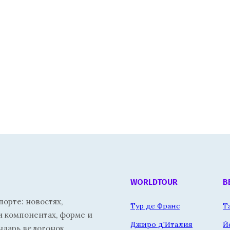
WORLDTOUR
В
орте: новостях,
Тур де Франс
Т
и компонентах, форме и
Джиро д'Италия
Й
ндарь велогонок.