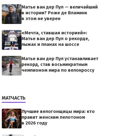
Матье ван дер Пул — величайший
в истории? Роже де Вламинк
в этом не уверен
«Мечта, ставшая историей»:
Матье ван дер Пул о рекорде,
лыжах и планах на шоссе
Матье ван дер Пул устанавливает
рекорд, став восьмикратным
чемпионом мира по велокроссу
МАТЧАСТЬ
Лучшие велогонщицы мира: кто
правит женским пелотоном
в 2026 году