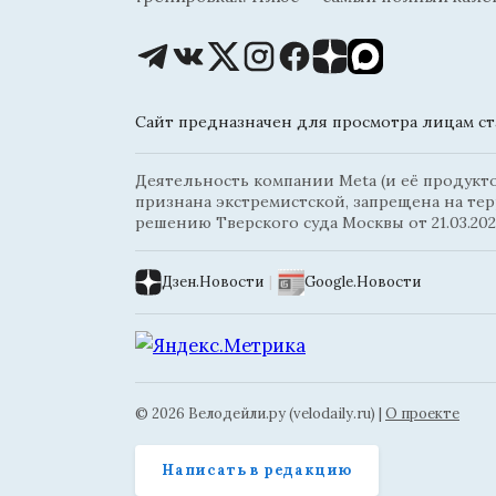
Сайт предназначен для просмотра лицам ста
Деятельность компании Meta (и её продуктов
признана экстремистской, запрещена на те
решению Тверского суда Москвы от 21.03.202
Дзен.Новости
|
Google.Новости
© 2026 Велодейли.ру (velodaily.ru) |
О проекте
Написать в редакцию