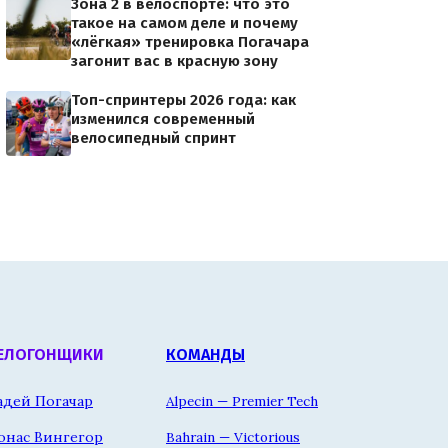
Зона 2 в велоспорте: что это
такое на самом деле и почему
«лёгкая» тренировка Погачара
загонит вас в красную зону
Топ-спринтеры 2026 года: как
изменился современный
велосипедный спринт
ЕЛОГОНЩИКИ
КОМАНДЫ
адей Погачар
Alpecin — Premier Tech
онас Вингегор
Bahrain — Victorious