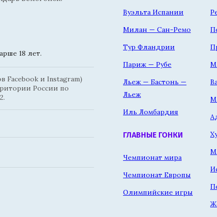
Вуэльта Испании
Р
Милан — Сан-Ремо
П
Тур Фландрии
П
рше 18 лет.
Париж — Рубе
М
 Facebook и Instagram)
Льеж — Бастонь —
В
рритории России по
Льеж
2.
М
Иль Ломбардия
А
Х
ГЛАВНЫЕ ГОНКИ
М
Чемпионат мира
И
Чемпионат Европы
П
Олимпийские игры
Ж