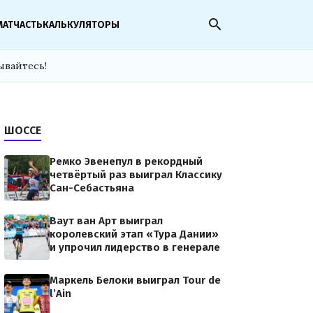
search
МАТЧАСТЬ
КАЛЬКУЛЯТОРЫ
ывайтесь!
ШОССЕ
Ремко Эвенепул в рекордный
четвёртый раз выиграл Классику
Сан-Себастьяна
Ваут ван Арт выиграл
королевский этап «Тура Дании»
и упрочил лидерство в генерале
Маркель Белоки выиграл Tour de
l’Ain