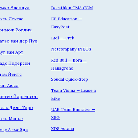
емко Эвенпул
Decathlon CMA CGM
оль Сексас
EF Education —
EasyPost
римож Роглич
Lidl — Trek
атье ван дер Пул
Netcompany INEOS
аут ван Арт
Red Bull — Bora —
адс Педерсен
Hansgrohe
дам Йейтс
Soudal Quick-Step
уан Аюсо
Team Visma — Lease a
аттео Йоргенсон
Bike
саак Дель Торо
UAE Team Emirates —
XRG
оль Манье
XDS Astana
оау Алмейда