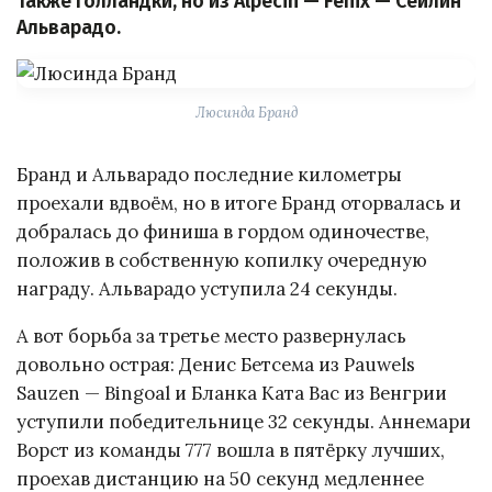
также голландки, но из Alpecin — Fenix — Сейлин
Альварадо.
Люсинда Бранд
Бранд и Альварадо последние километры
проехали вдвоём, но в итоге Бранд оторвалась и
добралась до финиша в гордом одиночестве,
положив в собственную копилку очередную
награду. Альварадо уступила 24 секунды.
А вот борьба за третье место развернулась
довольно острая: Денис Бетсема из Pauwels
Sauzen — Bingoal и Бланка Ката Вас из Венгрии
уступили победительнице 32 секунды. Аннемари
Ворст из команды 777 вошла в пятёрку лучших,
проехав дистанцию на 50 секунд медленнее