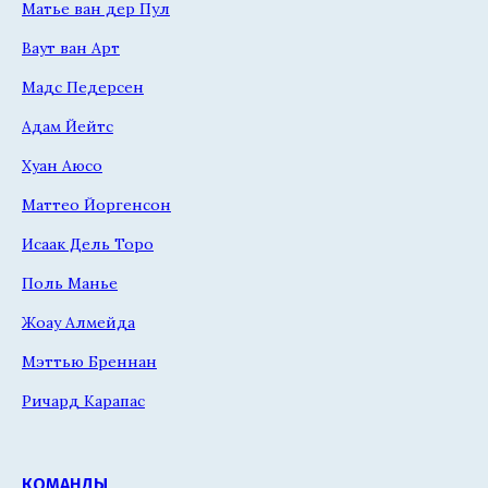
Матье ван дер Пул
Ваут ван Арт
Мадс Педерсен
Адам Йейтс
Хуан Аюсо
Маттео Йоргенсон
Исаак Дель Торо
Поль Манье
Жоау Алмейда
Мэттью Бреннан
Ричард Карапас
КОМАНДЫ