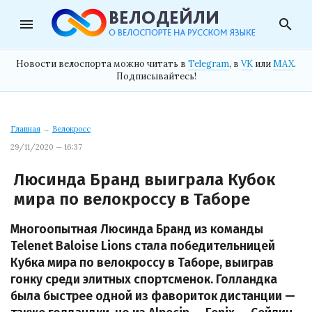
menu
search
Новости велоспорта можно читать в
Telegram
, в
VK
или
MAX
.
Подписывайтесь!
Главная
→
Велокросс
29/11/2020 — 16:37
Люсинда Бранд выиграла Кубок
мира по велокроссу в Таборе
Многоопытная Люсинда Бранд из команды
Telenet Baloise Lions стала победительницей
Кубка мира по велокроссу в Таборе, выиграв
гонку среди элитных спортсменок. Голландка
была быстрее одной из фавориток дистанции —