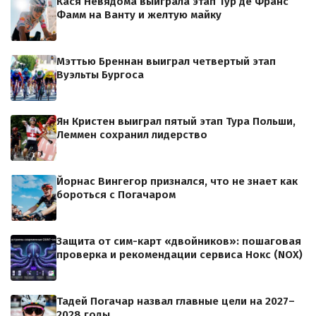
Кася Невядома выиграла этап Тур де Франс
Фамм на Ванту и желтую майку
Мэттью Бреннан выиграл четвертый этап
Вуэльты Бургоса
Ян Кристен выиграл пятый этап Тура Польши,
Леммен сохранил лидерство
Йорнас Вингегор признался, что не знает как
бороться с Погачаром
Защита от сим-карт «двойников»: пошаговая
проверка и рекомендации сервиса Нокс (NOX)
Тадей Погачар назвал главные цели на 2027–
2028 годы