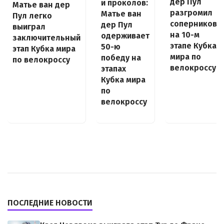
дер Пул
и проколов:
Матье ван дер
разгромил
Матье ван
Пул легко
соперников
дер Пул
выиграл
на 10-м
одерживает
заключительный
этапе Кубка
50-ю
этап Кубка мира
мира по
победу на
по велокроссу
велокроссу
этапах
Кубка мира
по
велокроссу
ПОСЛЕДНИЕ НОВОСТИ