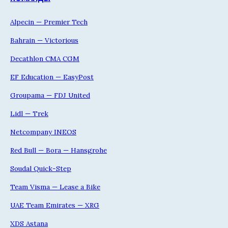
Alpecin — Premier Tech
Bahrain — Victorious
Decathlon CMA CGM
EF Education — EasyPost
Groupama — FDJ United
Lidl — Trek
Netcompany INEOS
Red Bull — Bora — Hansgrohe
Soudal Quick-Step
Team Visma — Lease a Bike
UAE Team Emirates — XRG
XDS Astana