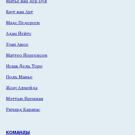
Матье ван дер Пул
Ваут ван Арт
Мадс Педерсен
Адам Йейтс
Хуан Аюсо
Маттео Йоргенсон
Исаак Дель Торо
Поль Манье
Жоау Алмейда
Мэттью Бреннан
Ричард Карапас
КОМАНДЫ