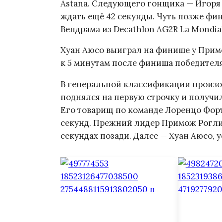
Astana. Следующего гонщика — Игоря 
ждать ещё 42 секунды. Чуть позже ф
Вендрама из Decathlon AG2R La Mondia
Хуан Аюсо выиграл на финише у Примо
к 5 минутам после финиша победителя
В генеральной классификации произо
поднялся на первую строчку и получи
Его товарищ по команде Лоренцо Форт
секунд. Прежний лидер Примож Роглич
секундах позади. Далее — Хуан Аюсо, 