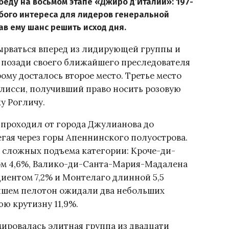
беду на восьмом этапе «Джиро д’Италии»: 197-
бого интереса для лидеров генеральной
ав ему шанс решить исход дня.
ырваться вперед из лидирующей группы и
 позади своего ближайшего преследователя
ому досталось второе место. Третье место
Улисси, получивший право носить розовую
у Рогличу.
 проходил от города Джулианова до
гая через горы Апеннинского полуострова.
 сложных подъема категории: Кроче-ди-
ном 4,6%, Валико-ди-Санта-Мария-Мадалена
диентом 7,2% и Монтелаго длинной 5,5
ишем пелотон ожидали два небольших
ю крутизну 11,9%.
ировалась элитная группа из двадцати