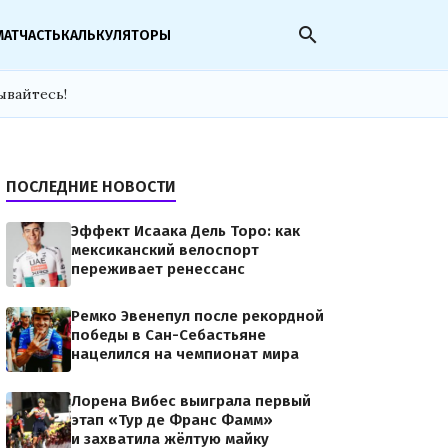
search
МАТЧАСТЬ
КАЛЬКУЛЯТОРЫ
ывайтесь!
ПОСЛЕДНИЕ НОВОСТИ
Эффект Исаака Дель Торо: как
мексиканский велоспорт
переживает ренессанс
Ремко Эвенепул после рекордной
победы в Сан-Себастьяне
нацелился на чемпионат мира
Лорена Вибес выиграла первый
этап «Тур де Франс Фамм»
и захватила жёлтую майку