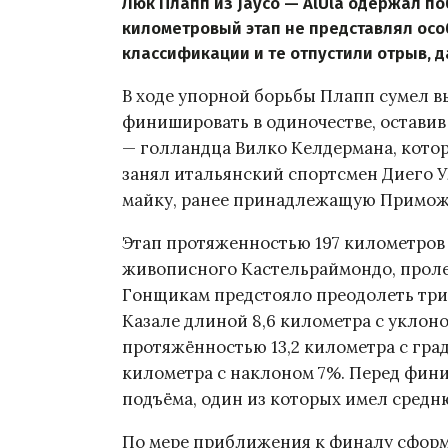
Люк Плапп из Jayco — AlUla одержал по
километровый этап не представлял осо
классификации и те отпустили отрыв, д
В ходе упорной борьбы Плапп сумел в
финишировать в одиночестве, оставив
— голландца Вилко Келдермана, котор
занял итальянский спортсмен Диего 
майку, ранее принадлежащую Примож
Этап протяженностью 197 километров
живописного Кастельраймондо, проле
Гонщикам предстояло преодолеть три
Казале длиной 8,6 километра с укло
протяжённостью 13,2 километра с гра
километра с наклоном 7%. Перед фин
подъёма, один из которых имел средню
По мере приближения к финалу сформ