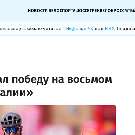
НОВОСТИ ВЕЛОСПОРТА
ШОССЕ
ТРЕК
ВЕЛОКРОСС
МТБ
велоспорта можно читать в
Telegram
, в
VK
или
MAX
. Подпис
л победу на восьмом
талии»