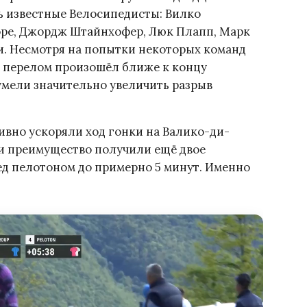
ь известные Велосипедисты: Вилко
оре, Джордж Штайнхофер, Люк Плапп, Марк
и. Несмотря на попытки некоторых команд
 перелом произошёл ближе к концу
умели значительно увеличить разрыв
ивно ускоряли ход гонки на Валико-ди-
и преимущество получили ещё двое
ед пелотоном до примерно 5 минут. Именно