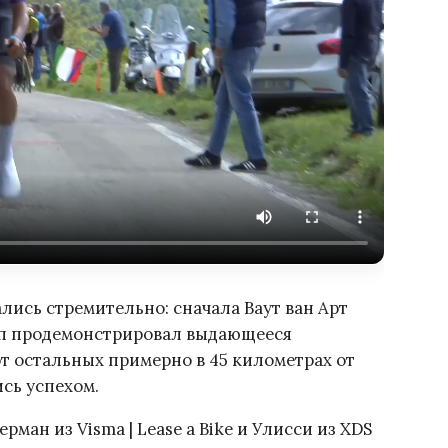
лись стремительно: сначала Ваут ван Арт
пп продемонстрировал выдающееся
от остальных примерно в 45 километрах от
сь успехом.
ман из Visma | Lease a Bike и Улисси из XDS