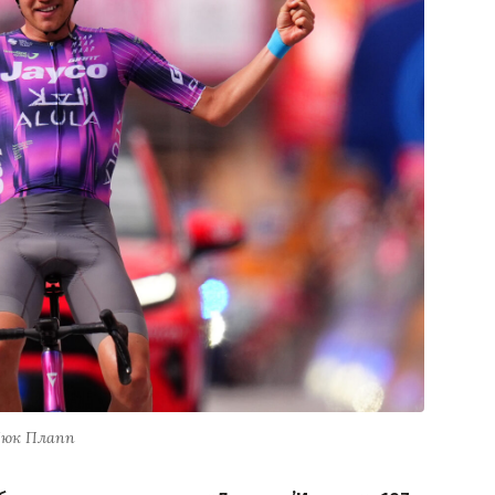
юк Плапп