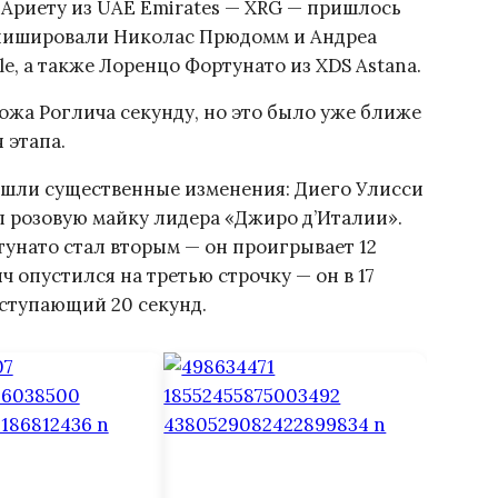
Ариету из UAE Emirates — XRG — пришлось
инишировали Николас Прюдомм и Андреа
le, а также Лоренцо Фортунато из XDS Astana.
жа Роглича секунду, но это было уже ближе
 этапа.
шли существенные изменения: Диего Улисси
л розовую майку лидера «Джиро д’Италии».
унато стал вторым — он проигрывает 12
 опустился на третью строчку — он в 17
уступающий 20 секунд.