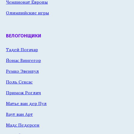
Чемпионат Европы
Олимпийские игры
ВЕЛОГОНЩИКИ
Тадей Погачар
Йонас Вингегор
Ремко Эвенпул
Поль Сексас
Примож Роглич
Матье ван дер Пул
Ваут ван Арт
Мадс Педерсен