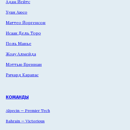
Адам Йейтс
Хуан Аюсо
Маттео Йоргенсон
Исаак Дель Торо
Поль Манье
Жоау Алмейда
Мэттью Бреннан
Ричард Карапас
КОМАНДЫ
Alpecin — Premier Tech
Bahrain — Victorious