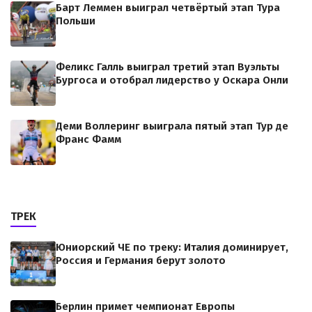
Барт Леммен выиграл четвёртый этап Тура
Польши
Феликс Галль выиграл третий этап Вуэльты
Бургоса и отобрал лидерство у Оскара Онли
Деми Воллеринг выиграла пятый этап Тур де
Франс Фамм
ТРЕК
Юниорский ЧЕ по треку: Италия доминирует,
Россия и Германия берут золото
Берлин примет чемпионат Европы