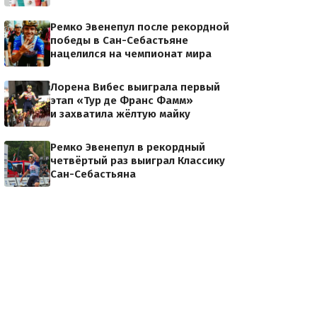
Ремко Эвенепул после рекордной
победы в Сан-Себастьяне
нацелился на чемпионат мира
Лорена Вибес выиграла первый
этап «Тур де Франс Фамм»
и захватила жёлтую майку
Ремко Эвенепул в рекордный
четвёртый раз выиграл Классику
Сан-Себастьяна