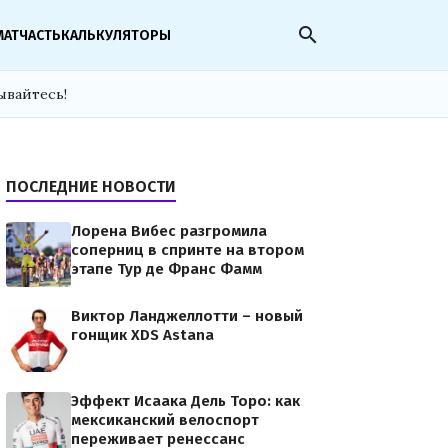
search
МАТЧАСТЬ
КАЛЬКУЛЯТОРЫ
ывайтесь!
ПОСЛЕДНИЕ НОВОСТИ
Лорена Вибес разгромила
соперниц в спринте на втором
этапе Тур де Франс Фамм
Виктор Ланджеллотти – новый
гонщик XDS Astana
Эффект Исаака Дель Торо: как
мексиканский велоспорт
переживает ренессанс