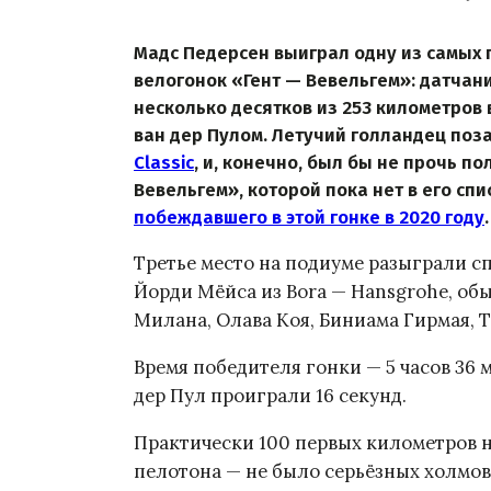
Мадс Педерсен выиграл одну из самых
велогонок «Гент — Вевельгем»: датчани
несколько десятков из 253 километров
ван дер Пулом. Летучий голландец по
Classic
, и, конечно, был бы не прочь п
Вевельгем», которой пока нет в его сп
побеждавшего в этой гонке в 2020 году
.
Третье место на подиуме разыграли сп
Йорди Мёйса из Bora — Hansgrohe, о
Милана, Олава Коя, Биниама Гирмая, 
Время победителя гонки — 5 часов 36 
дер Пул проиграли 16 секунд.
Практически 100 первых километров 
пелотона — не было серьёзных холмов