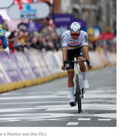
н и Матье ван дер Пул