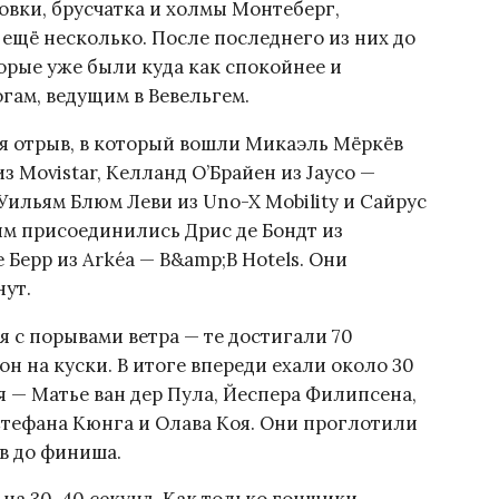
овки, брусчатка и холмы Монтеберг,
 ещё несколько. После последнего из них до
орые уже были куда как спокойнее и
гам, ведущим в Вевельгем.
я отрыв, в который вошли Микаэль Мёркёв
з Movistar, Келланд О’Брайен из Jayco —
h, Уильям Блюм Леви из Uno-X Mobility и Сайрус
ним присоединились Дрис де Бондт из
 Берр из Arkéa — B&amp;B Hotels. Они
нут.
я с порывами ветра — те достигали 70
он на куски. В итоге впереди ехали около 30
я — Матье ван дер Пула, Йеспера Филипсена,
Стефана Кюнга и Олава Коя. Они проглотили
в до финиша.