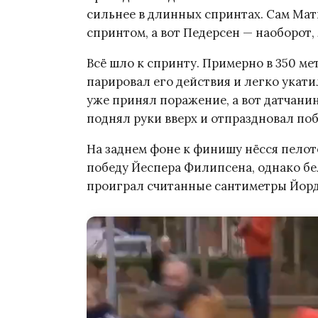
сильнее в длинных спринтах. Сам Мат
спринтом, а вот Педерсен — наоборот
Всё шло к спринту. Примерно в 350 ме
парировал его действия и легко укатил
уже принял поражение, а вот датчани
поднял руки вверх и отпраздновал поб
На заднем фоне к финишу нёсся пелот
победу Йеспера Филипсена, однако бе
проиграл считанные сантиметры Йорди