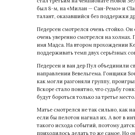
стал третьим на чемпионате Новой Зел
был 8-м, на «Милан — Сан-Ремо» и Cla
талант, оказавшийся без поддержки д
Педерсен смотрелся очень стойко. Он 
очень уверенно смотрелся на холмах. 
имя Мадса. На втором прохождении Ке
поддерживать темп двух серьёзных со
Педерсен и ван дер Пул объединили с
направлении Вевельгема. Гонщики Sou
как могли разгоняли группу, проигр
Вскоре стало понятно, что судьбу гон
будут бороться только за третье место
Матье смотрелся не так сильно, как н
если бы пелотон нагнал их. А вот в и
такого исхода событий, поэтому датс
приходилось делать то же самое. Но о