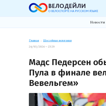
Новости 
Главная
→
Шоссейные велогонки
24/03/2024 — 23:29
Мадс Педерсен об
Пула в финале ве
Вевельгем»