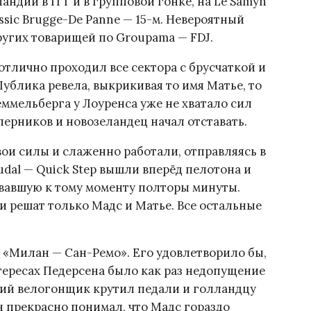
андии в ITT и в групповой гонке, на Le Samyn
ssic Brugge-De Panne — 15-м. Невероятный
ругих товарищей по Groupama — FDJ.
отлично проходил все сектора с брусчаткой и
Публика ревела, выкрикивая то имя Матье, то
ммельберга у Лоуренса уже не хватало сил
перников и новозеландец начал отставать.
вои силы и слаженно работали, отправляясь в
dal — Quick Step вышли вперёд пелотона и
ывавшую к тому моменту полторы минуты.
ки решат только Мадс и Матье. Все остальные
.
а «Милан — Сан-Ремо». Его удовлетворило бы,
нтересах Педерсена было как раз недопущение
кий велогонщик крутил педали и голландцу
н прекрасно понимал, что Мадс гораздо