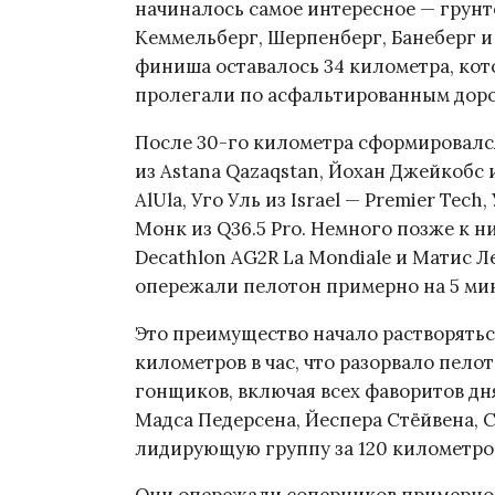
начиналось самое интересное — грунт
Кеммельберг, Шерпенберг, Банеберг и
финиша оставалось 34 километра, кот
пролегали по асфальтированным доро
После 30-го километра сформировалс
из Astana Qazaqstan, Йохан Джейкобс и
AlUla, Уго Уль из Israel — Premier Tec
Монк из Q36.5 Pro. Немного позже к 
Decathlon AG2R La Mondiale и Матис Ле
опережали пелотон примерно на 5 ми
Это преимущество начало растворятьс
километров в час, что разорвало пелот
гонщиков, включая всех фаворитов дн
Мадса Педерсена, Йеспера Стёйвена, 
лидирующую группу за 120 километро