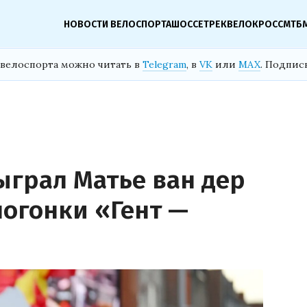
НОВОСТИ ВЕЛОСПОРТА
ШОССЕ
ТРЕК
ВЕЛОКРОСС
МТБ
велоспорта можно читать в
Telegram
, в
VK
или
MAX
. Подпис
ыграл Матье ван дер
логонки «Гент —