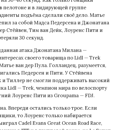
на 30-40 секунд. Как только гонщики
в пелотоне и в лидирующей группе
диенты подъёма сделали своё дело. Матье
цепил за собой Мадса Педерсена и Джонатана
ер Стёйвен, Тим ван Дейк, Лоуренс Пити и
отеряли 30 секунд.
иданная атака Джонатана Милана —
нтересах своего товарища по Lidl — Trek
Матье ван дер Пула. Голландец, разумеется,
вигались Педерсен и Пити. У Стёйвена
йк и Тиллер не смогли поддерживать высокий
ка Lidl — Trek, чемпион мира по велоспорту
етний Лоуренс Пити из Groupama — FDJ.
а. Впереди остались только трое. Если
щики, то Лоуренс только набирается
выиграл Cadel Evans Great Ocean Road Race,