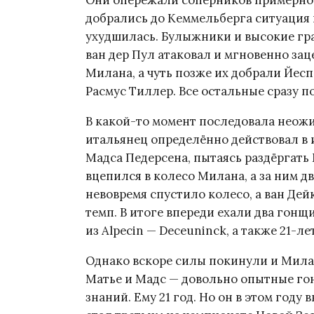
Они опережали соперников примерно 
добрались до Кеммельберга ситуация 
ухудшилась. Булыжники и высокие гра
ван дер Пул атаковал и мгновенно за
Милана, а чуть позже их добрали Йесп
Расмус Тиллер. Все остальные сразу п
В какой-то момент последовала неож
итальянец определённо действовал в и
Мадса Педерсена, пытаясь раздёргать 
вцепился в колесо Милана, а за ним д
невовремя спустило колесо, а ван Де
темп. В итоге впереди ехали два гонщи
из Alpecin — Deceuninck, а также 21-л
Однако вскоре силы покинули и Милан
Матье и Мадс — довольно опытные гон
знаний. Ему 21 год. Но он в этом году 