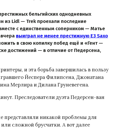
 престижных бельгийских однодневных
н из Lidl — Trek проехали последние
 вместе с единственным соперником — Матье
завчера
выиграл не менее престижную E3 Saxo
оложить в свою копилку побед ещё и «Гент —
иске достижений — в отличие от Педерсена,
ринтеры, и эта борьба завершилась в пользу
быгравшего Йеспера Филипсена, Джонатана
Тима Мерлира и Дилана Груневегена.
минут. Преследователи дуэта Педерсен-ван
не представляли никакой проблемы для
 или сложной брусчатки. А вот далее