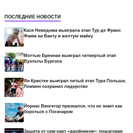
ПОСЛЕДНИЕ НОВОСТИ
Кася Невядома выиграла этап Тур де Франс
Фамм на Ванту и желтую майку
Мэттью Бреннан выиграл четвертый этап
Вуэльты Бургоса
Ян Кристен выиграл пятый этап Тура Польши,
Леммен сохранил лидерство
Йорнас Вингегор признался, что не знает как
бороться с Погачаром
Защита от сим-карт «двойников»: пошаговая