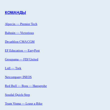
КОМАНДЫ
Alpecin — Premier Tech
Bahrain — Victorious
Decathlon CMA CGM
EF Education — EasyPost
Groupama — FDJ United
Lidl — Trek
Netcompany INEOS
Red Bull — Bora — Hansgrohe
Soudal Quick-Step
Team Visma — Lease a Bike