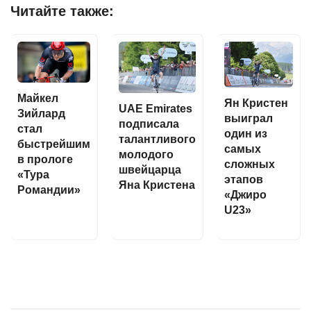
Читайте также:
Майкел
Ян Кристен
UAE Emirates
Зийлард
выиграл
подписала
стал
один из
талантливого
быстрейшим
самых
молодого
в прологе
сложных
швейцарца
«Тура
этапов
Яна Кристена
Романдии»
«Джиро
U23»