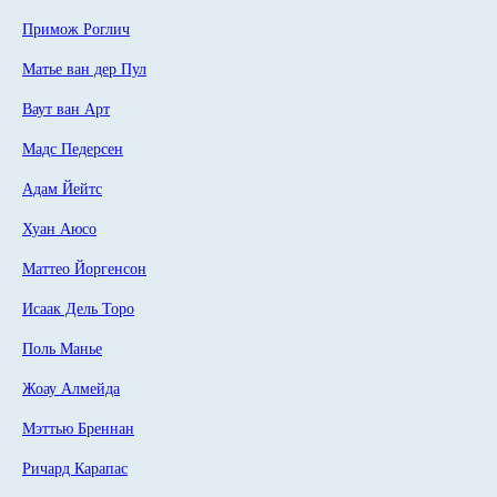
Примож Роглич
Матье ван дер Пул
Ваут ван Арт
Мадс Педерсен
Адам Йейтс
Хуан Аюсо
Маттео Йоргенсон
Исаак Дель Торо
Поль Манье
Жоау Алмейда
Мэттью Бреннан
Ричард Карапас