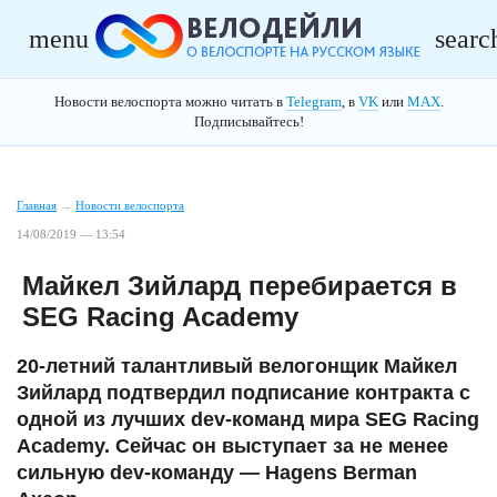
menu
searc
Новости велоспорта можно читать в
Telegram
, в
VK
или
MAX
.
Подписывайтесь!
Главная
→
Новости велоспорта
14/08/2019 — 13:54
Майкел Зийлард перебирается в
SEG Racing Academy
20-летний талантливый велогонщик Майкел
Зийлард подтвердил подписание контракта с
одной из лучших dev-команд мира SEG Racing
Academy. Сейчас он выступает за не менее
сильную dev-команду — Hagens Berman