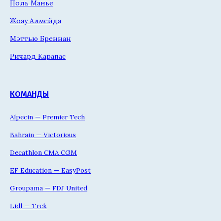
Поль Манье
Жоау Алмейда
Мэттью Бреннан
Ричард Карапас
КОМАНДЫ
Alpecin — Premier Tech
Bahrain — Victorious
Decathlon CMA CGM
EF Education — EasyPost
Groupama — FDJ United
Lidl — Trek