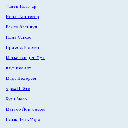
Тадей Погачар
Йонас Вингегор
Ремко Эвенпул
Поль Сексас
Примож Роглич
Матье ван дер Пул
Ваут ван Арт
Мадс Педерсен
Адам Йейтс
Хуан Аюсо
Маттео Йоргенсон
Исаак Дель Торо