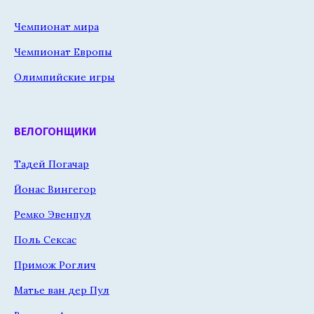
Чемпионат мира
Чемпионат Европы
Олимпийские игры
ВЕЛОГОНЩИКИ
Тадей Погачар
Йонас Вингегор
Ремко Эвенпул
Поль Сексас
Примож Роглич
Матье ван дер Пул