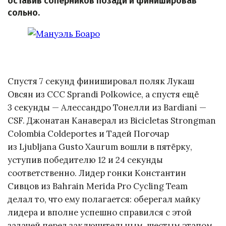
оставив соперников позади и финишировав
сольно.
Спустя 7 секунд финишировал поляк Лукаш
Овсян из CCC Sprandi Polkowice, а спустя ещё
3 секунды — Алессандро Тонелли из Bardiani —
CSF. Джонатан Канаверал из Bicicletas Strongman
Colombia Coldeportes и Тадей Погочар
из Ljubljana Gusto Xaurum вошли в пятёрку,
уступив победителю 12 и 24 секунды
соответственно. Лидер гонки Константин
Сивцов из Bahrain Merida Pro Cycling Team
делал то, что ему полагается: оберегал майку
лидера и вполне успешно справился с этой
задачей перед заключительным, шестым этапом,