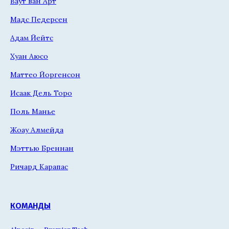
Ваут ван Арт
Мадс Педерсен
Адам Йейтс
Хуан Аюсо
Маттео Йоргенсон
Исаак Дель Торо
Поль Манье
Жоау Алмейда
Мэттью Бреннан
Ричард Карапас
КОМАНДЫ