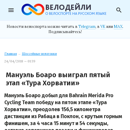
menu
search
Новости велоспорта можно читать в
Telegram
, в
VK
или
MAX
.
Подписывайтесь!
Главная
→
Шоссейные велогонки
24/04/2018 — 01:39
Мануэль Боаро выиграл пятый
этап «Тура Хорватии»
Мануэль Боаро добыл для Bahrain Merida Pro
Cycling Team победу на пятом этапе «Тура
Хорватии», преодолев 156,5 километра
дистанции из Рабаца в Поклон, с крутым горным
финишем, за 4 часа 15 минут и 54 секунды,