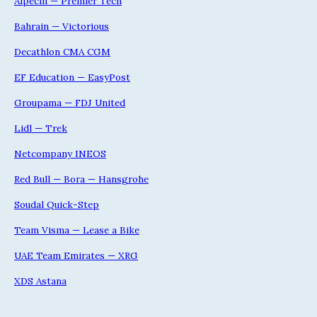
Alpecin — Premier Tech
Bahrain — Victorious
Decathlon CMA CGM
EF Education — EasyPost
Groupama — FDJ United
Lidl — Trek
Netcompany INEOS
Red Bull — Bora — Hansgrohe
Soudal Quick-Step
Team Visma — Lease a Bike
UAE Team Emirates — XRG
XDS Astana