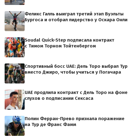
Феликс Галль выиграл третий этап Вуэльты
Бургоса и отобрал лидерство у Оскара Онли
Soudal Quick-Step подписала контракт
с Тимом Торном Тойтенбергом
Спортивный босс UAE: Дель Торо выбрал Тур
вместо Джиро, чтобы учиться у Погачара
UAE продлила контракт с Дель Торо на фоне
слухов о подписании Сексаса
Полин Ферран-Прево признала поражение
на Тур де Франс Фамм