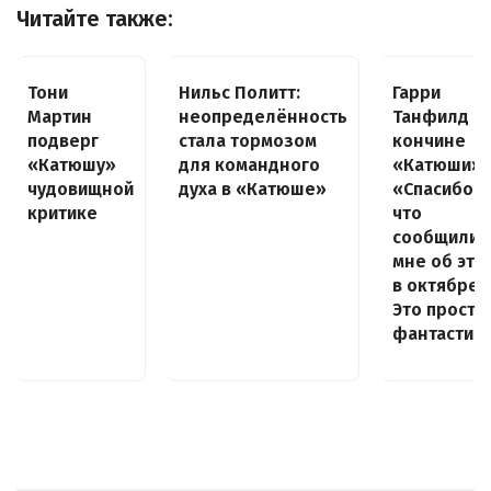
Читайте также:
Тони
Нильс Политт:
Гарри
Мартин
неопределённость
Танфилд —
подверг
стала тормозом
кончине
«Катюшу»
для командного
«Катюши»:
чудовищной
духа в «Катюше»
«Спасибо,
критике
что
сообщили
мне об это
в октябре.
Это просто
фантастик