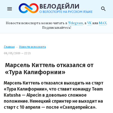
menu
search
Новости велоспорта можно читать в
Telegram
, в
VK
или
MAX
.
Подписывайтесь!
Главная
→
Новости велоспорта
08/05/2019 — 22:21
Марсель Киттель отказался от
«Тура Калифорнии»
Марсель Киттель отказался выходить на старт
«Тура Калифорнии», что ставит команду Team
Katusha — Alpecin в довольно сложное
положение. Немецкий спринтер не выходит на
старт с 10 апреля — после «Схелдепрейса».