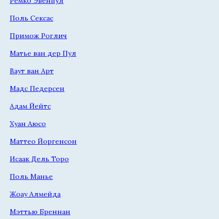
Ремко Эвенпул
Поль Сексас
Примож Роглич
Матье ван дер Пул
Ваут ван Арт
Мадс Педерсен
Адам Йейтс
Хуан Аюсо
Маттео Йоргенсон
Исаак Дель Торо
Поль Манье
Жоау Алмейда
Мэттью Бреннан