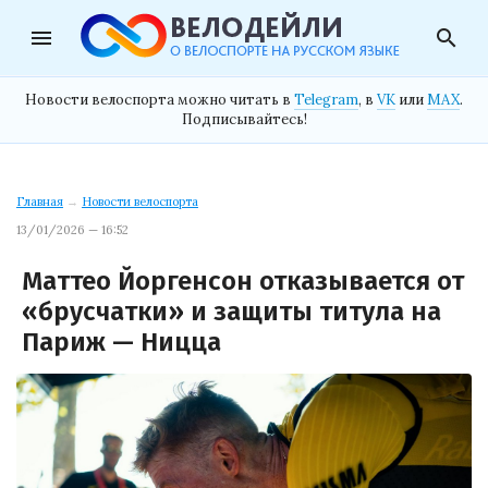
menu
search
Новости велоспорта можно читать в
Telegram
, в
VK
или
MAX
.
Подписывайтесь!
Главная
→
Новости велоспорта
13/01/2026 — 16:52
Маттео Йоргенсон отказывается от
«брусчатки» и защиты титула на
Париж — Ницца