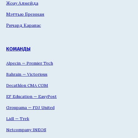
Жоау Алмейда
Мэттью Бреннан
Ричард Карапас
КОМАНДЫ
Alpecin — Premier Tech
Bahrain — Victorious
Decathlon CMA CGM
EF Education — EasyPost
Groupama — FDJ United
Lidl — Trek
Netcompany INEOS