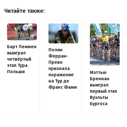
Читайте также:
Барт Леммен
Полин
выиграл
Ферран-
четвёртый
Прево
этап Тура
признала
Польши
Мэттью
поражение
Бреннан
на Тур де
выиграл
Франс Фамм
первый этап
Вуэльты
Бургоса