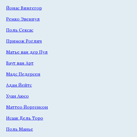
Йонас Вингегор
Ремко Эвенпул
Поль Сексас
Примож Роглич
Матье ван дер Пул
Ваут ван Арт
Мадс Педерсен
Адам Йейтс
Хуан Аюсо
Маттео Йоргенсон
Исаак Дель Торо
Поль Манье