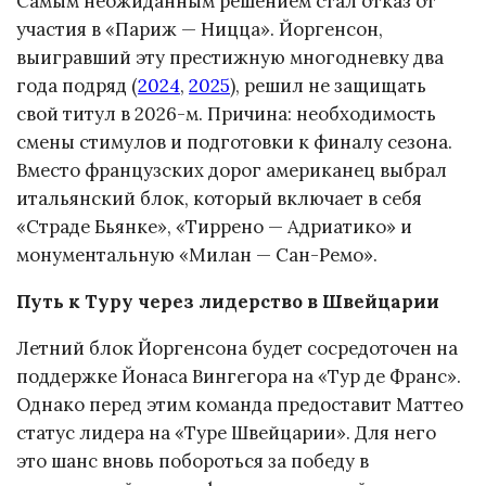
Самым неожиданным решением стал отказ от
участия в «Париж — Ницца». Йоргенсон,
выигравший эту престижную многодневку два
года подряд (
2024
,
2025
), решил не защищать
свой титул в 2026-м. Причина: необходимость
смены стимулов и подготовки к финалу сезона.
Вместо французских дорог американец выбрал
итальянский блок, который включает в себя
«Страде Бьянке», «Тиррено — Адриатико» и
монументальную «Милан — Сан-Ремо».
Путь к Туру через лидерство в Швейцарии
Летний блок Йоргенсона будет сосредоточен на
поддержке Йонаса Вингегора на «Тур де Франс».
Однако перед этим команда предоставит Маттео
статус лидера на «Туре Швейцарии». Для него
это шанс вновь побороться за победу в