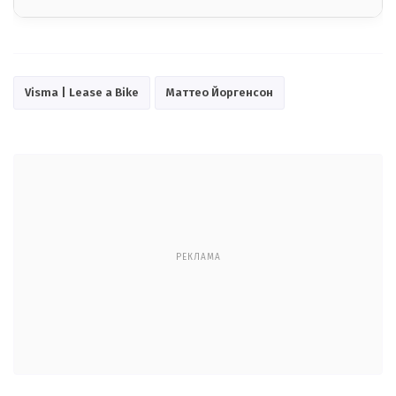
Visma | Lease a Bike
Маттео Йоргенсон
РЕКЛАМА