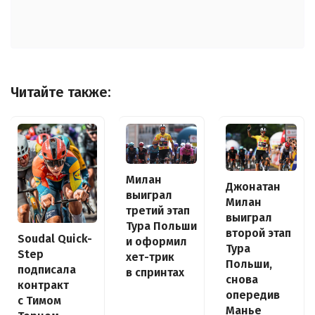
Читайте также:
Милан
Джонатан
выиграл
Милан
третий этап
выиграл
Тура Польши
второй этап
Soudal Quick-
и оформил
Тура
Step
хет-трик
Польши,
подписала
в спринтах
снова
контракт
опередив
с Тимом
Манье