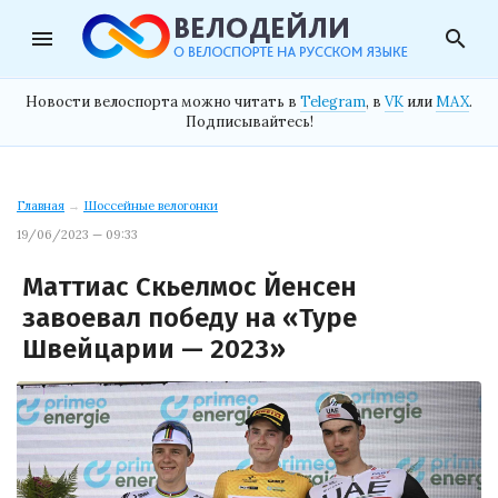
menu
search
Новости велоспорта можно читать в
Telegram
, в
VK
или
MAX
.
Подписывайтесь!
Главная
→
Шоссейные велогонки
19/06/2023 — 09:33
Маттиас Скьелмос Йенсен
завоевал победу на «Туре
Швейцарии — 2023»