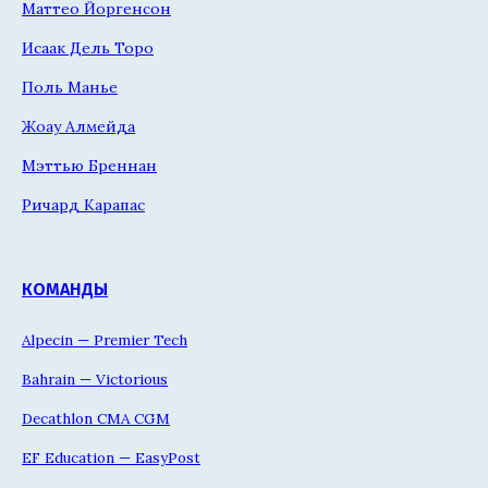
Маттео Йоргенсон
Исаак Дель Торо
Поль Манье
Жоау Алмейда
Мэттью Бреннан
Ричард Карапас
КОМАНДЫ
Alpecin — Premier Tech
Bahrain — Victorious
Decathlon CMA CGM
EF Education — EasyPost