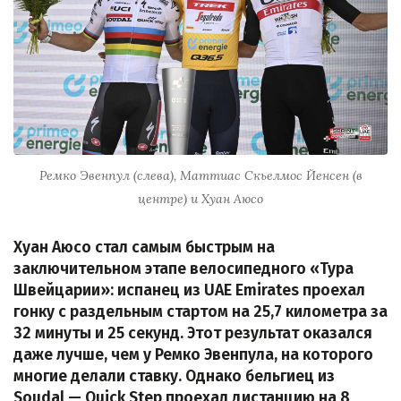
Ремко Эвенпул (слева), Маттиас Скьелмос Йенсен (в
центре) и Хуан Аюсо
Хуан Аюсо стал самым быстрым на
заключительном этапе велосипедного «Тура
Швейцарии»: испанец из UAE Emirates проехал
гонку с раздельным стартом на 25,7 километра за
32 минуты и 25 секунд. Этот результат оказался
даже лучше, чем у Ремко Эвенпула, на которого
многие делали ставку. Однако бельгиец из
Soudal — Quick Step проехал дистанцию на 8