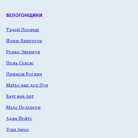
ВЕЛОГОНЩИКИ
Тадей Погачар
Йонас Вингегор
Ремко Эвенпул
Поль Сексас
Примож Роглич
Матье ван дер Пул
Ваут ван Арт
Мадс Педерсен
Адам Йейтс
Хуан Аюсо