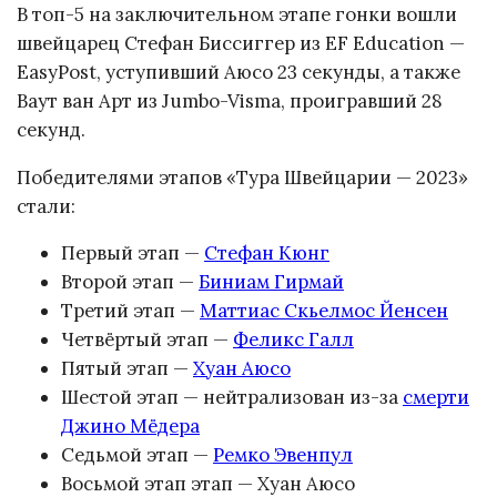
В топ-5 на заключительном этапе гонки вошли
швейцарец Стефан Биссиггер из EF Education —
EasyPost, уступивший Аюсо 23 секунды, а также
Ваут ван Арт из Jumbo-Visma, проигравший 28
секунд.
Победителями этапов «Тура Швейцарии — 2023»
стали:
Первый этап —
Стефан Кюнг
Второй этап —
Биниам Гирмай
Третий этап —
Маттиас Скьелмос Йенсен
Четвёртый этап —
Феликс Галл
Пятый этап —
Хуан Аюсо
Шестой этап — нейтрализован из-за
смерти
Джино Мёдера
Седьмой этап —
Ремко Эвенпул
Восьмой этап этап — Хуан Аюсо