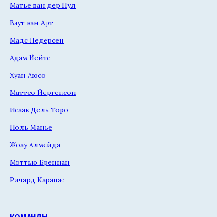
Матье ван дер Пул
Ваут ван Арт
Мадс Педерсен
Адам Йейтс
Хуан Аюсо
Маттео Йоргенсон
Исаак Дель Торо
Поль Манье
Жоау Алмейда
Мэттью Бреннан
Ричард Карапас
КОМАНДЫ