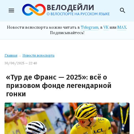
menu
search
Новости велоспорта можно читать в
Telegram
, в
VK
или
MAX
.
Подписывайтесь!
Главная
→
Новости велоспорта
30/06/2025 — 22:40
«Тур де Франс — 2025»: всё о
призовом фонде легендарной
гонки