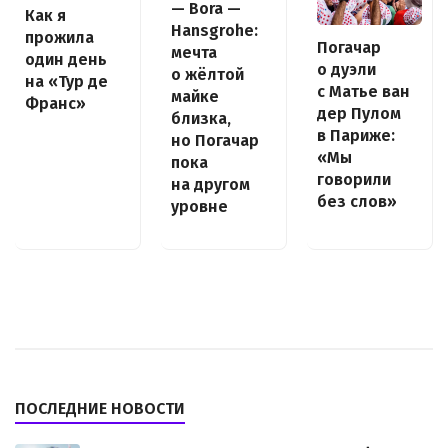
— Bora —
Как я
Hansgrohe:
прожила
Погачар
мечта
один день
о дуэли
о жёлтой
на «Тур де
с Матье ван
майке
Франс»
дер Пулом
близка,
в Париже:
но Погачар
«Мы
пока
говорили
на другом
без слов»
уровне
ПОСЛЕДНИЕ НОВОСТИ