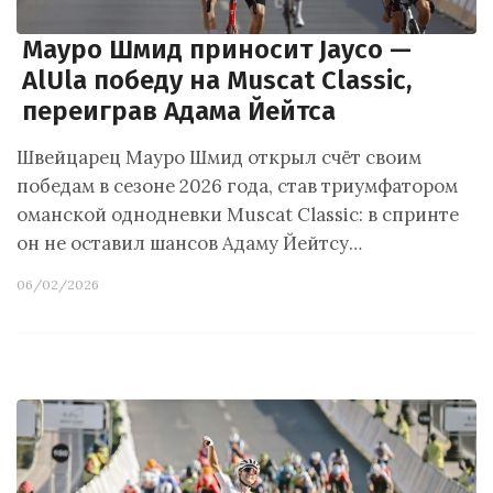
Мауро Шмид приносит Jayco —
AlUla победу на Muscat Classic,
переиграв Адама Йейтса
Швейцарец Мауро Шмид открыл счёт своим
победам в сезоне 2026 года, став триумфатором
оманской однодневки Muscat Classic: в спринте
он не оставил шансов Адаму Йейтсу…
06/02/2026