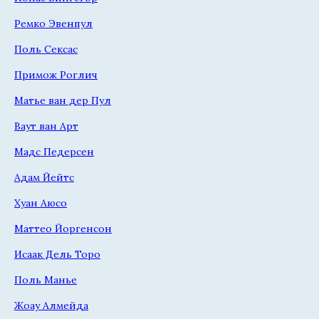
Ремко Эвенпул
Поль Сексас
Примож Роглич
Матье ван дер Пул
Ваут ван Арт
Мадс Педерсен
Адам Йейтс
Хуан Аюсо
Маттео Йоргенсон
Исаак Дель Торо
Поль Манье
Жоау Алмейда