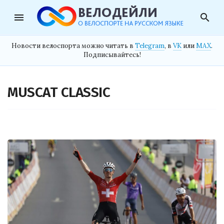
menu
search
Новости велоспорта можно читать в
Telegram
, в
VK
или
MAX
.
Подписывайтесь!
MUSCAT CLASSIC