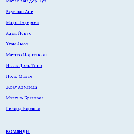
Матье ван дер Пул
Ваут ван Арт
Мадс Педерсен
Адам Йейтс
Хуан Аюсо
Маттео Йоргенсон
Исаак Дель Торо
Поль Манье
Жоау Алмейда
Мэттью Бреннан
Ричард Карапас
КОМАНДЫ