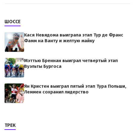
ШОССЕ
Кася Невядома выиграла этап Тур де Франс
Фамм на Ванту и желтую майку
Мэттью Бреннан выиграл четвертый этап
Вуэльты Бургоса
Ян Кристен выиграл пятый этап Тура Польши,
Леммен сохранил лидерство
ТРЕК