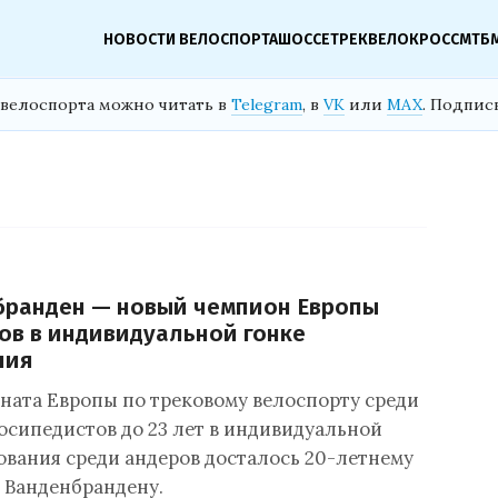
НОВОСТИ ВЕЛОСПОРТА
ШОССЕ
ТРЕК
ВЕЛОКРОСС
МТБ
велоспорта можно читать в
Telegram
, в
VK
или
MAX
. Подпис
бранден — новый чемпион Европы
ов в индивидуальной гонке
ния
ната Европы по трековому велоспорту среди
осипедистов до 23 лет в индивидуальной
ования среди андеров досталось 20-летнему
 Ванденбрандену.