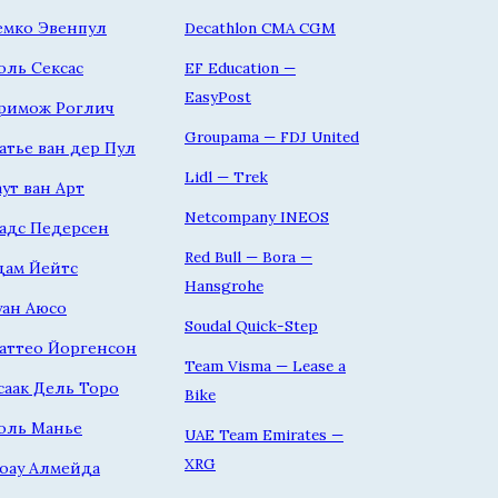
емко Эвенпул
Decathlon CMA CGM
оль Сексас
EF Education —
EasyPost
римож Роглич
Groupama — FDJ United
атье ван дер Пул
Lidl — Trek
аут ван Арт
Netcompany INEOS
адс Педерсен
Red Bull — Bora —
дам Йейтс
Hansgrohe
уан Аюсо
Soudal Quick-Step
аттео Йоргенсон
Team Visma — Lease a
саак Дель Торо
Bike
оль Манье
UAE Team Emirates —
XRG
оау Алмейда