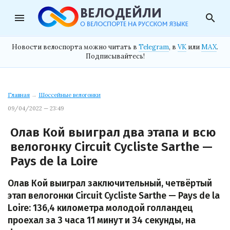
menu
search
Новости велоспорта можно читать в
Telegram
, в
VK
или
MAX
.
Подписывайтесь!
Главная
→
Шоссейные велогонки
09/04/2022 — 23:49
Олав Кой выиграл два этапа и всю
велогонку Circuit Cycliste Sarthe —
Pays de la Loire
Олав Кой выиграл заключительный, четвёртый
этап велогонки Circuit Cycliste Sarthe — Pays de la
Loire: 136,4 километра молодой голландец
проехал за 3 часа 11 минут и 34 секунды, на