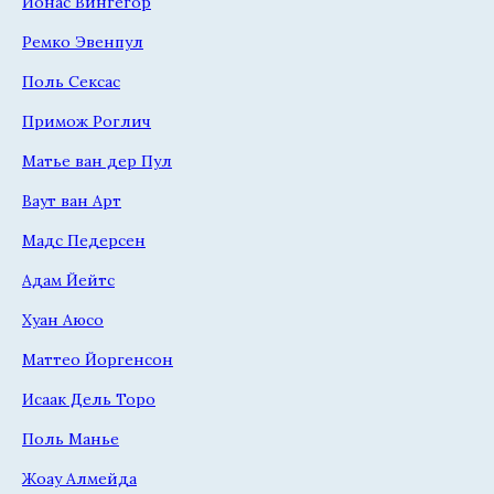
Йонас Вингегор
Ремко Эвенпул
Поль Сексас
Примож Роглич
Матье ван дер Пул
Ваут ван Арт
Мадс Педерсен
Адам Йейтс
Хуан Аюсо
Маттео Йоргенсон
Исаак Дель Торо
Поль Манье
Жоау Алмейда