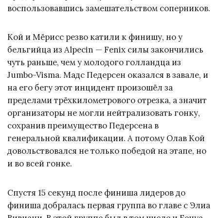
воспользовавшись замешательством соперников.
Кой и Мёрисс резво катили к финишу, но у
бельгийца из Alpecin — Fenix силы закончились
чуть раньше, чем у молодого голландца из
Jumbo-Visma. Мадс Педерсен оказался в завале, и
на его бегу этот инцидент произошёл за
пределами трёхкилометрового отрезка, а значит
организаторы не могли нейтрализовать гонку,
сохранив преимущество Педерсена в
генеральной квалификации. А потому Олав Кой
довольствовался не только победой на этапе, но
и во всей гонке.
Спустя 15 секунд после финиша лидеров до
финиша добралась первая группа во главе с Элиа
Вивиани. В этой группе был в том числе и Бенуа