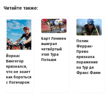
Читайте также:
Барт Леммен
Полин
выиграл
Ферран-
четвёртый
Прево
этап Тура
Йорнас
признала
Польши
Вингегор
поражение
признался,
на Тур де
что не знает
Франс Фамм
как бороться
с Погачаром