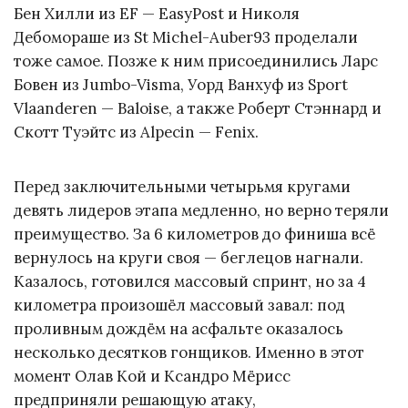
Бен Хилли из EF — EasyPost и Николя
Дебомораше из St Michel-Auber93 проделали
тоже самое. Позже к ним присоединились Ларс
Бовен из Jumbo-Visma, Уорд Ванхуф из Sport
Vlaanderen — Baloise, а также Роберт Стэннард и
Скотт Туэйтс из Alpecin — Fenix.
Перед заключительными четырьмя кругами
девять лидеров этапа медленно, но верно теряли
преимущество. За 6 километров до финиша всё
вернулось на круги своя — беглецов нагнали.
Казалось, готовился массовый спринт, но за 4
километра произошёл массовый завал: под
проливным дождём на асфальте оказалось
несколько десятков гонщиков. Именно в этот
момент Олав Кой и Ксандро Мёрисс
предприняли решающую атаку,