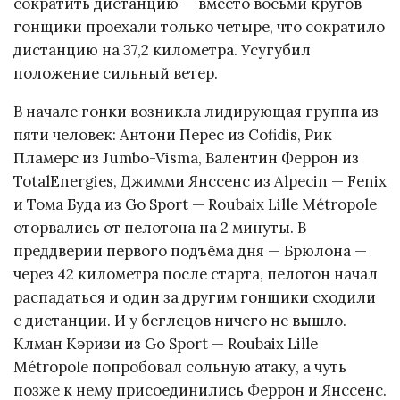
сократить дистанцию — вместо восьми кругов
гонщики проехали только четыре, что сократило
дистанцию на 37,2 километра. Усугубил
положение сильный ветер.
В начале гонки возникла лидирующая группа из
пяти человек: Антони Перес из Cofidis, Рик
Пламерс из Jumbo-Visma, Валентин Феррон из
TotalEnergies, Джимми Янссенс из Alpecin — Fenix
и Тома Буда из Go Sport — Roubaix Lille Métropole
оторвались от пелотона на 2 минуты. В
преддверии первого подъёма дня — Брюлона —
через 42 километра после старта, пелотон начал
распадаться и один за другим гонщики сходили
с дистанции. И у беглецов ничего не вышло.
Клман Кэризи из Go Sport — Roubaix Lille
Métropole попробовал сольную атаку, а чуть
позже к нему присоединились Феррон и Янссенс.