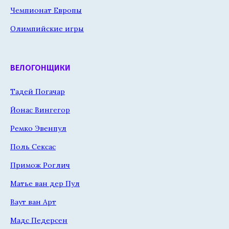
Чемпионат Европы
Олимпийские игры
ВЕЛОГОНЩИКИ
Тадей Погачар
Йонас Вингегор
Ремко Эвенпул
Поль Сексас
Примож Роглич
Матье ван дер Пул
Ваут ван Арт
Мадс Педерсен