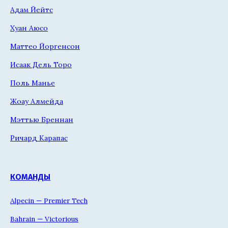
Адам Йейтс
Хуан Аюсо
Маттео Йоргенсон
Исаак Дель Торо
Поль Манье
Жоау Алмейда
Мэттью Бреннан
Ричард Карапас
КОМАНДЫ
Alpecin — Premier Tech
Bahrain — Victorious