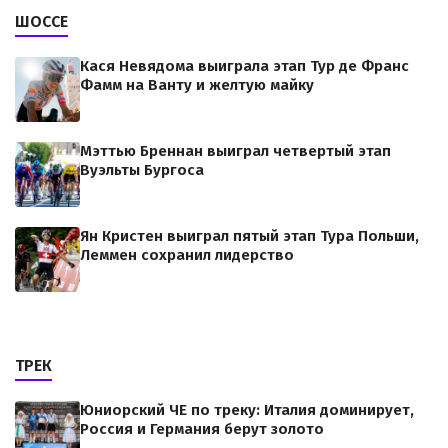
ШОССЕ
Кася Невядома выиграла этап Тур де Франс
Фамм на Ванту и желтую майку
Мэттью Бреннан выиграл четвертый этап
Вуэльты Бургоса
Ян Кристен выиграл пятый этап Тура Польши,
Леммен сохранил лидерство
ТРЕК
Юниорский ЧЕ по треку: Италия доминирует,
Россия и Германия берут золото