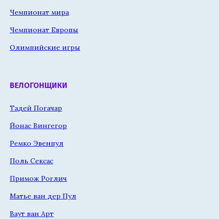
Чемпионат мира
Чемпионат Европы
Олимпийские игры
ВЕЛОГОНЩИКИ
Тадей Погачар
Йонас Вингегор
Ремко Эвенпул
Поль Сексас
Примож Роглич
Матье ван дер Пул
Ваут ван Арт