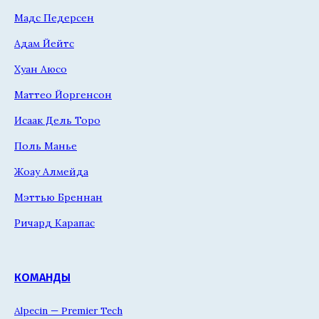
Мадс Педерсен
Адам Йейтс
Хуан Аюсо
Маттео Йоргенсон
Исаак Дель Торо
Поль Манье
Жоау Алмейда
Мэттью Бреннан
Ричард Карапас
КОМАНДЫ
Alpecin — Premier Tech