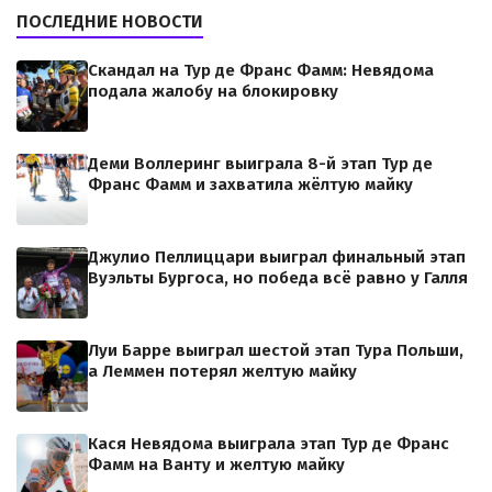
ПОСЛЕДНИЕ НОВОСТИ
Скандал на Тур де Франс Фамм: Невядома
подала жалобу на блокировку
Деми Воллеринг выиграла 8-й этап Тур де
Франс Фамм и захватила жёлтую майку
Джулио Пеллиццари выиграл финальный этап
Вуэльты Бургоса, но победа всё равно у Галля
Луи Барре выиграл шестой этап Тура Польши,
а Леммен потерял желтую майку
Кася Невядома выиграла этап Тур де Франс
Фамм на Ванту и желтую майку