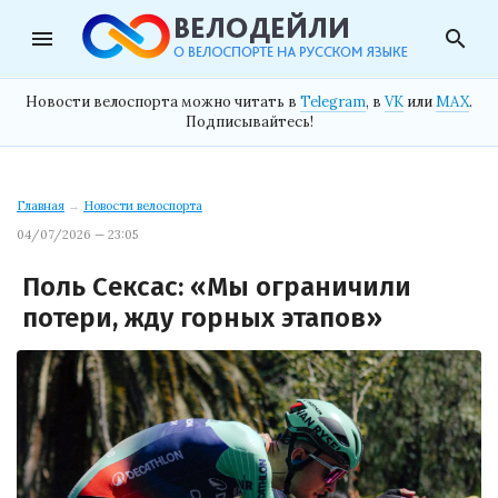
menu
search
Новости велоспорта можно читать в
Telegram
, в
VK
или
MAX
.
Подписывайтесь!
Главная
→
Новости велоспорта
04/07/2026 — 23:05
Поль Сексас: «Мы ограничили
потери, жду горных этапов»