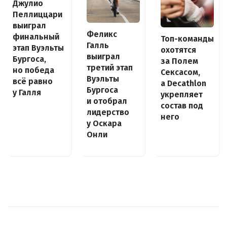
Джулио
Пеллиццари
выиграл
Феликс
финальный
Топ-команды
Галль
этап Вуэльты
охотятся
выиграл
Бургоса,
за Полем
третий этап
но победа
Сексасом,
Вуэльты
всё равно
а Decathlon
Бургоса
у Галля
укрепляет
и отобрал
состав под
лидерство
него
у Оскара
Онли