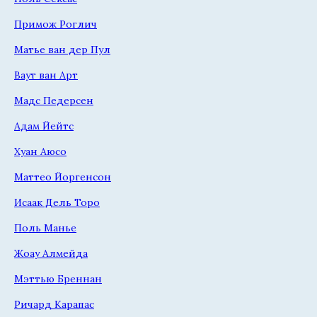
Примож Роглич
Матье ван дер Пул
Ваут ван Арт
Мадс Педерсен
Адам Йейтс
Хуан Аюсо
Маттео Йоргенсон
Исаак Дель Торо
Поль Манье
Жоау Алмейда
Мэттью Бреннан
Ричард Карапас