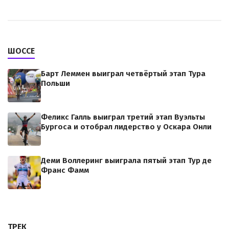
ШОССЕ
Барт Леммен выиграл четвёртый этап Тура
Польши
Феликс Галль выиграл третий этап Вуэльты
Бургоса и отобрал лидерство у Оскара Онли
Деми Воллеринг выиграла пятый этап Тур де
Франс Фамм
ТРЕК