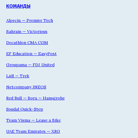
КОМАНДЫ
Alpecin — Premier Tech
Bahrain — Victorious
Decathlon CMA CGM
EF Education — EasyPost
Groupama — FDJ United
Lidl — Trek
Netcompany INEOS
Red Bull — Bora — Hansgrohe
Soudal Quick-Step
Team Visma — Lease a Bike
UAE Team Emirates — XRG