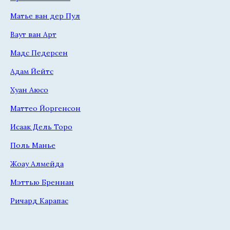
Матье ван дер Пул
Ваут ван Арт
Мадс Педерсен
Адам Йейтс
Хуан Аюсо
Маттео Йоргенсон
Исаак Дель Торо
Поль Манье
Жоау Алмейда
Мэттью Бреннан
Ричард Карапас