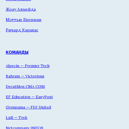
Жоау Алмейда
Мэттью Бреннан
Ричард Карапас
КОМАНДЫ
Alpecin — Premier Tech
Bahrain — Victorious
Decathlon CMA CGM
EF Education — EasyPost
Groupama — FDJ United
Lidl — Trek
Netcompany INEOS