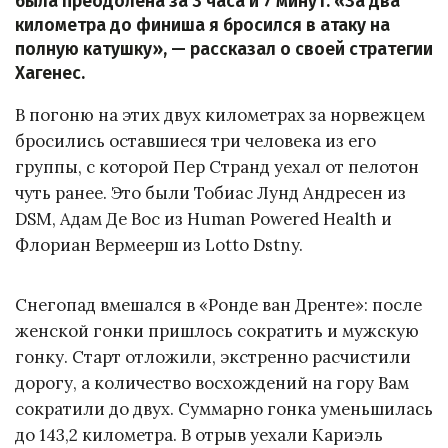
была преодолена за 3 часа и 7 минут. «За два
километра до финиша я бросился в атаку на
полную катушку», — рассказал о своей стратегии
Хагенес.
В погоню на этих двух километрах за норвежцем
бросились оставшиеся три человека из его
группы, с которой Пер Странд уехал от пелотон
чуть ранее. Это были Тобиас Лунд Андресен из
DSM, Адам Де Вос из Human Powered Health и
Флориан Вермеерш из Lotto Dstny.
Снегопад вмешался в «Ронде ван Дренте»: после
женской гонки пришлось сократить и мужскую
гонку. Старт отложили, экстренно расчистили
дорогу, а количество восхождений на гору Вам
сократили до двух. Суммарно гонка уменьшилась
до 143,2 километра. В отрыв уехали Кариэль