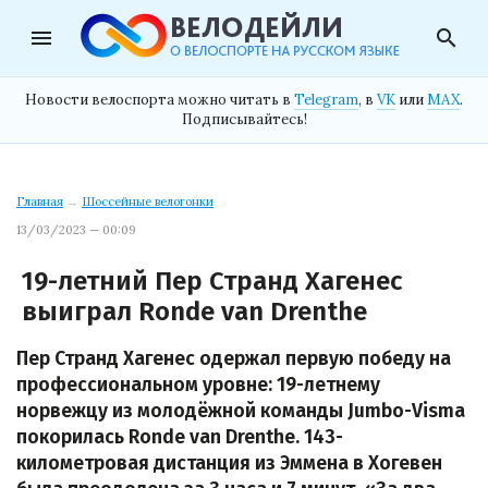
menu
search
Новости велоспорта можно читать в
Telegram
, в
VK
или
MAX
.
Подписывайтесь!
Главная
→
Шоссейные велогонки
13/03/2023 — 00:09
19-летний Пер Странд Хагенес
выиграл Ronde van Drenthe
Пер Странд Хагенес одержал первую победу на
профессиональном уровне: 19-летнему
норвежцу из молодёжной команды Jumbo-Visma
покорилась Ronde van Drenthe. 143-
километровая дистанция из Эммена в Хогевен