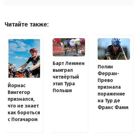
Читайте также:
Барт Леммен
Полин
выиграл
Ферран-
четвёртый
Прево
этап Тура
Йорнас
признала
Польши
Вингегор
поражение
признался,
на Тур де
что не знает
Франс Фамм
как бороться
с Погачаром