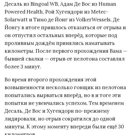
Десаль из Bingoal WB, Адам Де Вос из Human
Powered Health, Рой Хугендорн из Metec-
Solarwatt и Тимо де Йонг из VolkerWessels. Де
Йонгу в итоге пришлось отказаться от отрыва и
он отпустил остальных вперёд, которые под
проливным дождём принялись наматывать
километры. После первого прохождения Вама —
бывшей свалки — отрыв от пелотона составлял
более 3 минут.
Во время второго прохождения этой
возвышенности несколько гонщик из пелотона
попытались вырваться вперёд, но в и тоге эти
попытки не увенчались успехом. Тем временем
Десаль, Де Вос и Хугендорн по-прежнему
лидировали, но отрыв сократился до одной
минуты. К этому моменту впереди были ещё 30
километров.