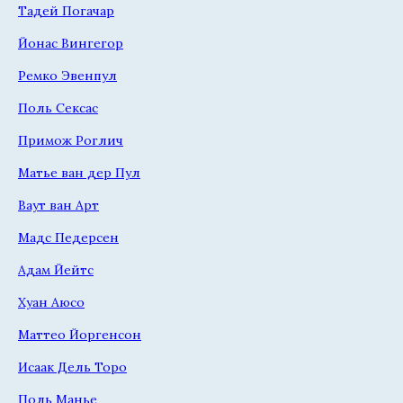
Тадей Погачар
Йонас Вингегор
Ремко Эвенпул
Поль Сексас
Примож Роглич
Матье ван дер Пул
Ваут ван Арт
Мадс Педерсен
Адам Йейтс
Хуан Аюсо
Маттео Йоргенсон
Исаак Дель Торо
Поль Манье