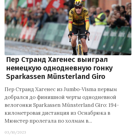
Пер Странд Хагенес выиграл
немецкую однодневную гонку
Sparkassen Münsterland Giro
Пер Странд Хагенес из Jumbo-Visma первым
добрался до финишной черты однодневной
велогонки Sparkassen Münsterland Giro: 194-
километровая дистанция из Оснабрюка в
Мюнстер пролегала по холмам в…
03/10/2023