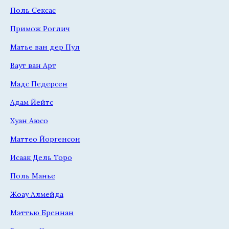
Поль Сексас
Примож Роглич
Матье ван дер Пул
Ваут ван Арт
Мадс Педерсен
Адам Йейтс
Хуан Аюсо
Маттео Йоргенсон
Исаак Дель Торо
Поль Манье
Жоау Алмейда
Мэттью Бреннан