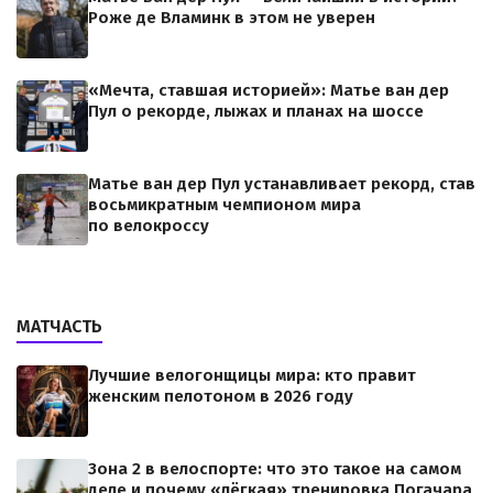
Роже де Вламинк в этом не уверен
«Мечта, ставшая историей»: Матье ван дер
Пул о рекорде, лыжах и планах на шоссе
Матье ван дер Пул устанавливает рекорд, став
восьмикратным чемпионом мира
по велокроссу
МАТЧАСТЬ
Лучшие велогонщицы мира: кто правит
женским пелотоном в 2026 году
Зона 2 в велоспорте: что это такое на самом
деле и почему «лёгкая» тренировка Погачара