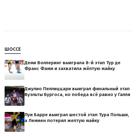
ШОССЕ
Деми Воллеринг выиграла 8-й этап Тур де
Франс Фамм и захватила жёлтую майку
Джулио Пеллиццари выиграл финальный этап
Вуэльты Бургоса, но победа всё равно у Галля
Луи Барре выиграл шестой этап Тура Польши,
а Леммен потерял желтую майку