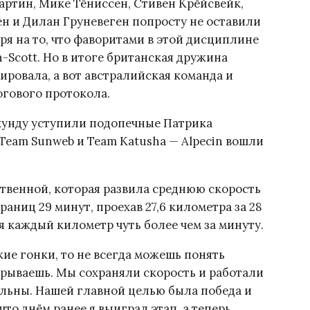
артин, Мике Тёниссен, Стивен Крёйсвейк,
ен и Дилан Груневеген попросту не оставили
ря на то, что фаворитами в этой дисциплине
-Scott. Но в итоге британская дружина
дировала, а вот австралийская команда и
тогового протокола.
секунду уступили подопечные Патрика
 Team Sunweb и Team Katusha — Alpecin вошли
ственной, которая развила среднюю скорость
границ 29 минут, проехав 27,6 километра за 28
ая каждый километр чуть более чем за минуту.
кие гонки, то не всегда можешь понять
рываешь. Мы сохраняли скорость и работали
ильны. Нашей главной целью была победа и
что днём ранее я выиграл этап, а теперь