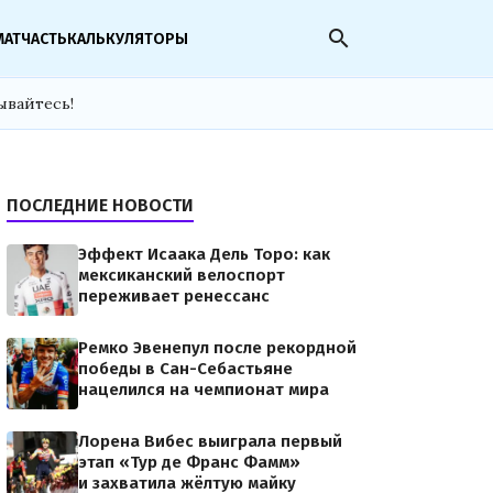
search
МАТЧАСТЬ
КАЛЬКУЛЯТОРЫ
ывайтесь!
ПОСЛЕДНИЕ НОВОСТИ
Эффект Исаака Дель Торо: как
мексиканский велоспорт
переживает ренессанс
Ремко Эвенепул после рекордной
победы в Сан-Себастьяне
нацелился на чемпионат мира
Лорена Вибес выиграла первый
этап «Тур де Франс Фамм»
и захватила жёлтую майку