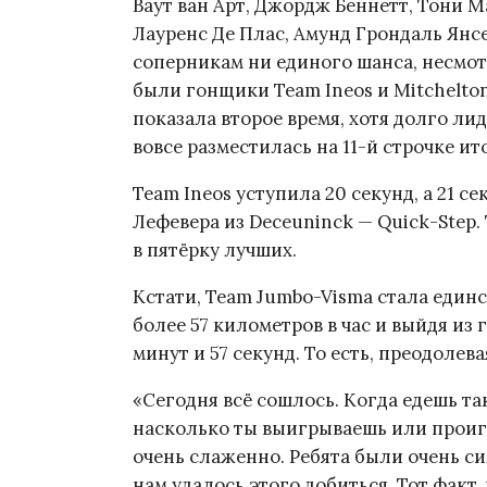
Ваут ван Арт, Джордж Беннетт, Тони М
Лауренс Де Плас, Амунд Грондаль Янс
соперникам ни единого шанса, несмот
были гонщики Team Ineos и Mitchelton
показала второе время, хотя долго ли
вовсе разместилась на 11-й строчке и
Team Ineos уступила 20 секунд, а 21 
Лефевера из Deceuninck — Quick-Step.
в пятёрку лучших.
Кстати, Team Jumbo-Visma стала един
более 57 километров в час и выйдя из 
минут и 57 секунд. То есть, преодолев
«Сегодня всё сошлось. Когда едешь та
насколько ты выигрываешь или проиг
очень слаженно. Ребята были очень с
нам удалось этого добиться. Тот факт, 