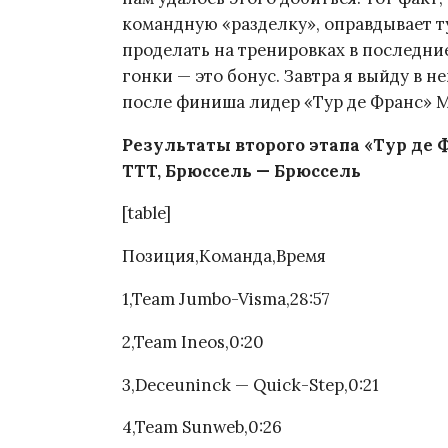
командную «разделку», оправдывает 
проделать на тренировках в последни
гонки — это бонус. Завтра я выйду в не
после финиша лидер «Тур де Франс» М
Результаты второго этапа «Тур де Фра
TTT, Брюссель — Брюссель
[table]
Позиция,Команда,Время
1,Team Jumbo-Visma,28:57
2,Team Ineos,0:20
3,Deceuninck — Quick-Step,0:21
4,Team Sunweb,0:26