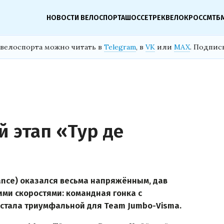
НОВОСТИ ВЕЛОСПОРТА
ШОССЕ
ТРЕК
ВЕЛОКРОСС
МТБ
велоспорта можно читать в
Telegram
, в
VK
или
MAX
. Подпис
 этап «Тур де
rance) оказался весьма напряжённым, дав
ми скоростями: командная гонка с
 стала триумфальной для Team Jumbo-Visma.