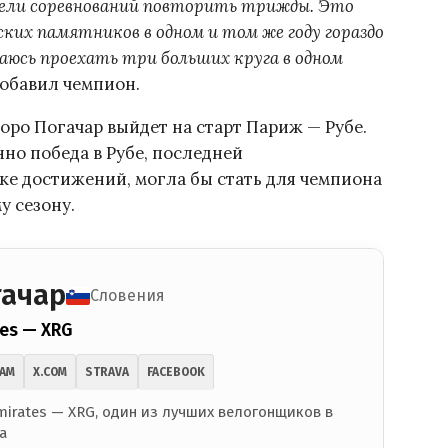
недели соревнований повторить трижды. Это
ких памятников в одном и том же году гораздо
юсь проехать три больших круга в одном
добавил чемпион.
оро Погачар выйдет на старт Париж — Рубе.
нно победа в Рубе, последней
ке достижений, могла бы стать для чемпиона
у сезону.
гачар
Словения
es — XRG
RAM
X.COM
STRAVA
FACEBOOK
irates — XRG, один из лучших велогонщиков в
а