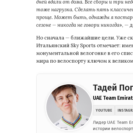
дней вдали от дома. Все сборы и три 
тоже нагрузка. Сделать пять классичес
проще. Может быть, однажды я постара
сезоне — никогда не говори никогда
», — 
Но сначала — ближайшие цели. Уже ск
Итальянский Sky Sports отмечает: име
монументальной велогонке в его спис
мира по велоспорту ключом к великом
Тадей По
UAE Team Emirat
YOUTUBE
INSTAG
Лидер UAE Team Em
истории велоспорт