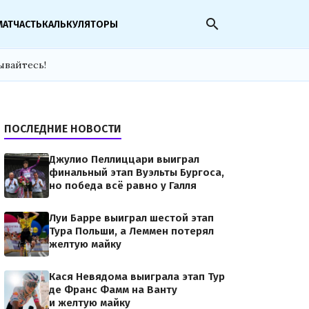
search
МАТЧАСТЬ
КАЛЬКУЛЯТОРЫ
ывайтесь!
ПОСЛЕДНИЕ НОВОСТИ
Джулио Пеллиццари выиграл
финальный этап Вуэльты Бургоса,
но победа всё равно у Галля
Луи Барре выиграл шестой этап
Тура Польши, а Леммен потерял
желтую майку
Кася Невядома выиграла этап Тур
де Франс Фамм на Ванту
и желтую майку