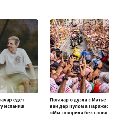
Погачар о дуэли с Матье
гачар едет
ван дер Пулом в Париже:
ту Испании!
«Мы говорили без слов»