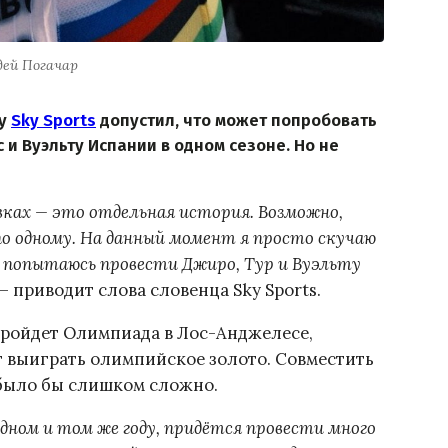
дей Погачар
му
Sky Sports
допустил, что может попробовать
 и Вуэльту Испании в одном сезоне. Но не
вках — это отдельная история. Возможно,
по одному. На данный момент я просто скучаю
 я попытаюсь провести Джиро, Тур и Вуэльту
 — приводит слова словенца Sky Sports.
 пройдет Олимпиада в Лос-Анджелесе,
чет выиграть олимпийское золото. Совместить
 было бы слишком сложно.
ном и том же году, придётся провести много