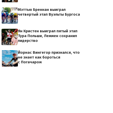
Мэттью Бреннан выиграл
четвертый этап Вуэльты Бургоса
Ян Кристен выиграл пятый этап
Тура Польши, Леммен сохранил
лидерство
Йорнас Вингегор признался, что
не знает как бороться
с Погачаром