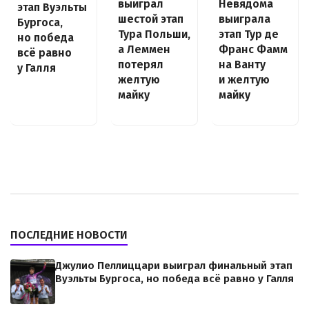
выиграл
Невядома
этап Вуэльты
шестой этап
выиграла
Бургоса,
Тура Польши,
этап Тур де
но победа
а Леммен
Франс Фамм
всё равно
потерял
на Ванту
у Галля
желтую
и желтую
майку
майку
ПОСЛЕДНИЕ НОВОСТИ
Джулио Пеллиццари выиграл финальный этап
Вуэльты Бургоса, но победа всё равно у Галля