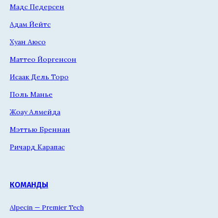
Мадс Педерсен
Адам Йейтс
Хуан Аюсо
Маттео Йоргенсон
Исаак Дель Торо
Поль Манье
Жоау Алмейда
Мэттью Бреннан
Ричард Карапас
КОМАНДЫ
Alpecin — Premier Tech