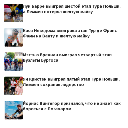
Луи Барре выиграл шестой этап Тура Польши,
а Леммен потерял желтую майку
Кася Невядома выиграла этап Тур де Франс
Фамм на Ванту и желтую майку
Мэттью Бреннан выиграл четвертый этап
Вуэльты Бургоса
Ян Кристен выиграл пятый этап Тура Польши,
Леммен сохранил лидерство
Йорнас Вингегор признался, что не знает как
бороться с Погачаром