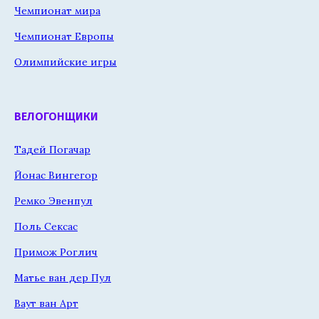
Чемпионат мира
Чемпионат Европы
Олимпийские игры
ВЕЛОГОНЩИКИ
Тадей Погачар
Йонас Вингегор
Ремко Эвенпул
Поль Сексас
Примож Роглич
Матье ван дер Пул
Ваут ван Арт