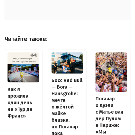
Читайте также:
Босс Red Bull
— Bora —
Как я
Hansgrohe:
прожила
Погачар
мечта
один день
о дуэли
о жёлтой
на «Тур де
с Матье ван
майке
Франс»
дер Пулом
близка,
в Париже:
но Погачар
«Мы
пока