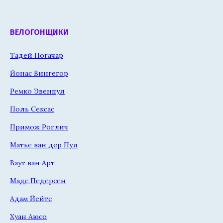
ВЕЛОГОНЩИКИ
Тадей Погачар
Йонас Вингегор
Ремко Эвенпул
Поль Сексас
Примож Роглич
Матье ван дер Пул
Ваут ван Арт
Мадс Педерсен
Адам Йейтс
Хуан Аюсо