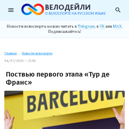
menu
search
Новости велоспорта можно читать в
Telegram
, в
VK
или
MAX
.
Подписывайтесь!
Главная
→
Новости велоспорта
04/07/2026 — 23:59
Поствью первого этапа «Тур де
Франс»