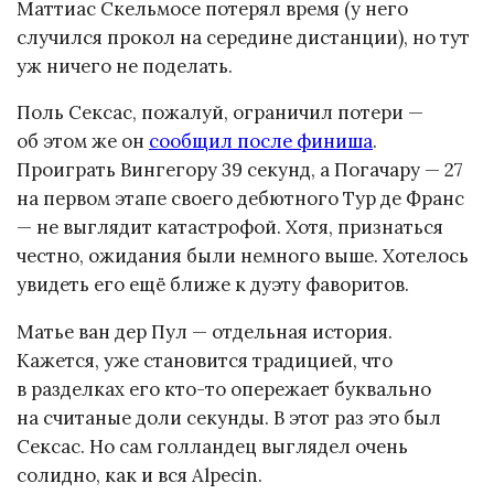
Маттиас Скельмосе потерял время (у него
случился прокол на середине дистанции), но тут
уж ничего не поделать.
Поль Сексас, пожалуй, ограничил потери —
об этом же он
сообщил после финиша
.
Проиграть Вингегору 39 секунд, а Погачару — 27
на первом этапе своего дебютного Тур де Франс
— не выглядит катастрофой. Хотя, признаться
честно, ожидания были немного выше. Хотелось
увидеть его ещё ближе к дуэту фаворитов.
Матье ван дер Пул — отдельная история.
Кажется, уже становится традицией, что
в разделках его кто-то опережает буквально
на считаные доли секунды. В этот раз это был
Сексас. Но сам голландец выглядел очень
солидно, как и вся Alpecin.