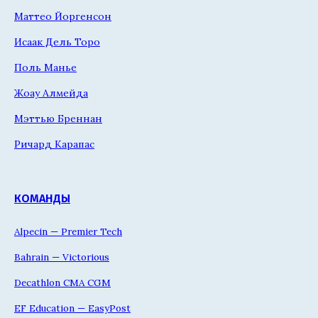
Маттео Йоргенсон
Исаак Дель Торо
Поль Манье
Жоау Алмейда
Мэттью Бреннан
Ричард Карапас
КОМАНДЫ
Alpecin — Premier Tech
Bahrain — Victorious
Decathlon CMA CGM
EF Education — EasyPost