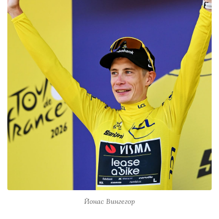
Йонас Вингегор