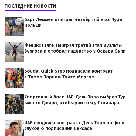
ПОСЛЕДНИЕ НОВОСТИ
Барт Леммен выиграл четвёртый этап Тура
Польши
Феликс Галль выиграл третий этап Вуэльты
Бургоса и отобрал лидерство у Оскара Онли
Soudal Quick-Step подписала контракт
с Тимом Торном Тойтенбергом
Спортивный босс UAE: Дель Торо выбрал Тур
вместо Джиро, чтобы учиться у Погачара
UAE продлила контракт с Дель Торо на фоне
слухов о подписании Сексаса