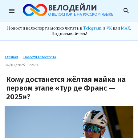
menu
search
Новости велоспорта можно читать в
Telegram
, в
VK
или
MAX
.
Подписывайтесь!
Главная
→
Новости велоспорта
04/07/2025 — 22:29
Кому достанется жёлтая майка на
первом этапе «Тур де Франс —
2025»?