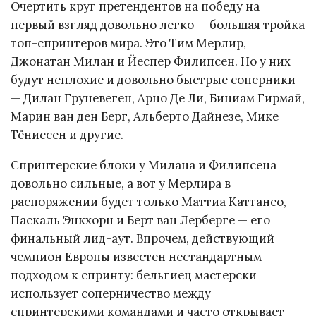
Очертить круг претендентов на победу на
первый взгляд довольно легко — большая тройка
топ-спринтеров мира. Это Тим Мерлир,
Джонатан Милан и Йеспер Филипсен. Но у них
будут неплохие и довольно быстрые соперники
— Дилан Груневеген, Арно Де Ли, Биниам Гирмай,
Марин ван ден Берг, Альберто Дайнезе, Мике
Тёниссен и другие.
Спринтерские блоки у Милана и Филипсена
довольно сильные, а вот у Мерлира в
распоряжении будет только Маттиа Каттанео,
Паскаль Энкхорн и Берт ван Лерберге — его
финальный лид-аут. Впрочем, действующий
чемпион Европы известен нестандартным
подходом к спринту: бельгиец мастерски
использует соперничество между
спринтерскими командами и часто открывает