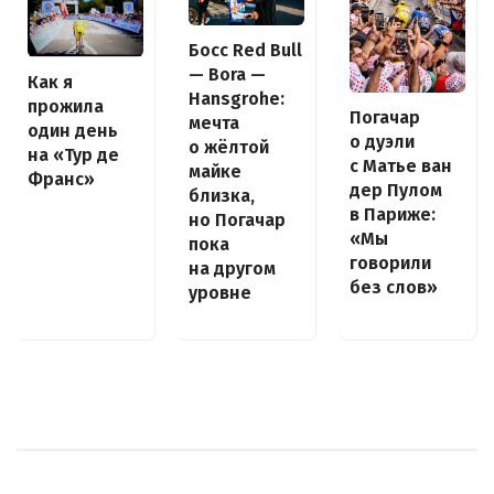
Босс Red Bull
— Bora —
Как я
Hansgrohe:
прожила
Погачар
мечта
один день
о дуэли
о жёлтой
на «Тур де
с Матье ван
майке
Франс»
дер Пулом
близка,
в Париже:
но Погачар
«Мы
пока
говорили
на другом
без слов»
уровне