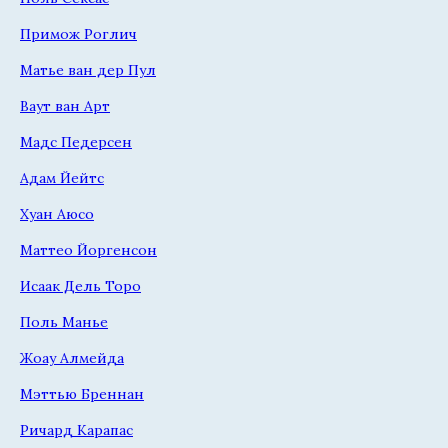
Примож Роглич
Матье ван дер Пул
Ваут ван Арт
Мадс Педерсен
Адам Йейтс
Хуан Аюсо
Маттео Йоргенсон
Исаак Дель Торо
Поль Манье
Жоау Алмейда
Мэттью Бреннан
Ричард Карапас