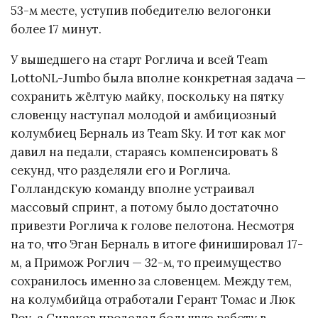
53-м месте, уступив победителю велогонки
более 17 минут.
У вышедшего на старт Роглича и всей Team
LottoNL-Jumbo была вполне конкретная задача —
сохранить жёлтую майку, поскольку на пятку
словенцу наступал молодой и амбициозный
колумбиец Берналь из Team Sky. И тот как мог
давил на педали, стараясь компенсировать 8
секунд, что разделяли его и Роглича.
Голландскую команду вполне устраивал
массовый спринт, а потому было достаточно
привезти Роглича к голове пелотона. Несмотря
на то, что Эган Берналь в итоге финишировал 17-
м, а Примож Роглич — 32-м, то преимущество
сохранилось именно за словенцем. Между тем,
на колумбийца отработали Герант Томас и Люк