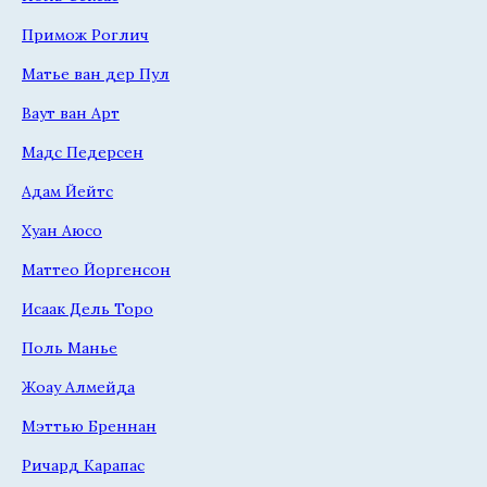
Примож Роглич
Матье ван дер Пул
Ваут ван Арт
Мадс Педерсен
Адам Йейтс
Хуан Аюсо
Маттео Йоргенсон
Исаак Дель Торо
Поль Манье
Жоау Алмейда
Мэттью Бреннан
Ричард Карапас