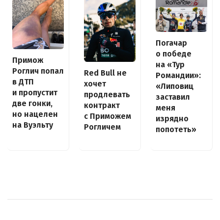
Погачар
о победе
Примож
на «Тур
Роглич попал
Red Bull не
Романдии»:
в ДТП
хочет
«Липовиц
и пропустит
продлевать
заставил
две гонки,
контракт
меня
но нацелен
с Приможем
изрядно
на Вуэльту
Рогличем
попотеть»