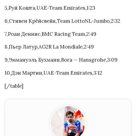
5,Руй Кошта,UAE-Team Emirates,1:23
6,Стивен Крёйсвейк,Team LottoNL-Jumbo,2:32
7,Роан Деннис,BMC Racing Team,2:49
8,Пьер Латур,AG2R La Mondiale,2:49
9,Эммануэль Бухманн,Bora — Hansgrohe,3:09
10,Дэн Мартин,UAE-Team Emirates,3:12
[/table]