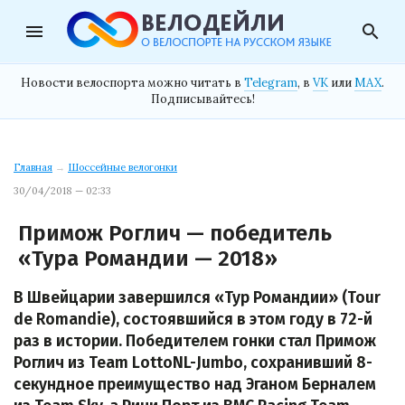
menu
search
Новости велоспорта можно читать в
Telegram
, в
VK
или
MAX
.
Подписывайтесь!
Главная
→
Шоссейные велогонки
30/04/2018 — 02:33
Примож Роглич — победитель
«Тура Романдии — 2018»
В Швейцарии завершился «Тур Романдии» (Tour
de Romandie), состоявшийся в этом году в 72-й
раз в истории. Победителем гонки стал Примож
Роглич из Team LottoNL-Jumbo, сохранивший 8-
секундное преимущество над Эганом Берналем