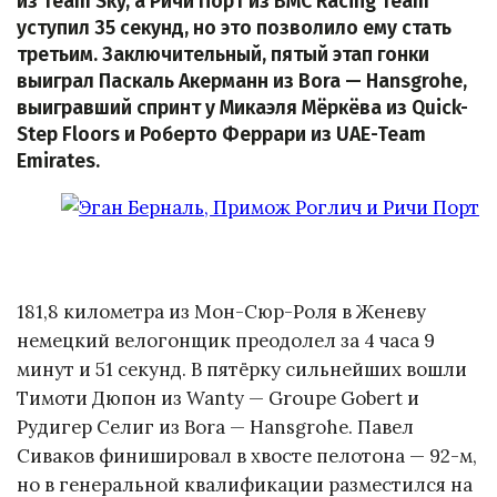
из Team Sky, а Ричи Порт из BMC Racing Team
уступил 35 секунд, но это позволило ему стать
третьим. Заключительный, пятый этап гонки
выиграл Паскаль Акерманн из Bora — Hansgrohe,
выигравший спринт у Микаэля Мёркёва из Quick-
Step Floors и Роберто Феррари из UAE-Team
Emirates.
181,8 километра из Мон-Сюр-Роля в Женеву
немецкий велогонщик преодолел за 4 часа 9
минут и 51 секунд. В пятёрку сильнейших вошли
Тимоти Дюпон из Wanty — Groupe Gobert и
Рудигер Селиг из Bora — Hansgrohe. Павел
Сиваков финишировал в хвосте пелотона — 92-м,
но в генеральной квалификации разместился на