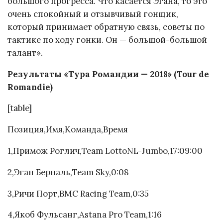
большого прогресса. Что касается Эгана, то это
очень спокойный и отзывчивый гонщик,
который принимает обратную связь, советы по
тактике по ходу гонки. Он — большой-большой
талант».
Результаты «Тура Романдии — 2018» (Tour de
Romandie)
[table]
Позиция,Имя,Команда,Время
1,Примож Роглич,Team LottoNL-Jumbo,17:09:00
2,Эган Берналь,Team Sky,0:08
3,Ричи Порт,BMC Racing Team,0:35
4,Якоб Фульсанг,Astana Pro Team,1:16