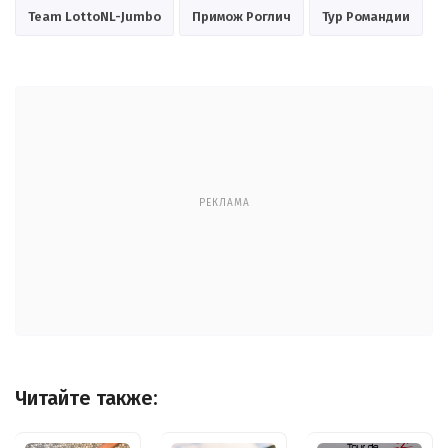
Team LottoNL-Jumbo
Примож Роглич
Тур Романдии
РЕКЛАМА
Читайте также: