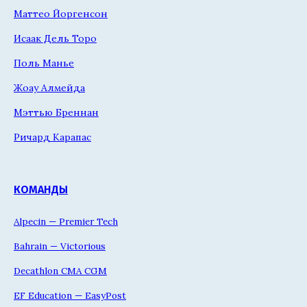
Маттео Йоргенсон
Исаак Дель Торо
Поль Манье
Жоау Алмейда
Мэттью Бреннан
Ричард Карапас
КОМАНДЫ
Alpecin — Premier Tech
Bahrain — Victorious
Decathlon CMA CGM
EF Education — EasyPost