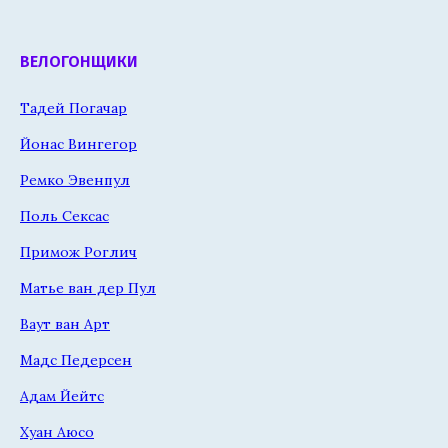
ВЕЛОГОНЩИКИ
Тадей Погачар
Йонас Вингегор
Ремко Эвенпул
Поль Сексас
Примож Роглич
Матье ван дер Пул
Ваут ван Арт
Мадс Педерсен
Адам Йейтс
Хуан Аюсо