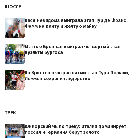
ШОССЕ
Кася Невядома выиграла этап Тур де Франс
Фамм на Ванту и желтую майку
Мэттью Бреннан выиграл четвертый этап
Вуэльты Бургоса
Ян Кристен выиграл пятый этап Тура Польши,
Леммен сохранил лидерство
ТРЕК
Юниорский ЧЕ по треку: Италия доминирует,
Россия и Германия берут золото