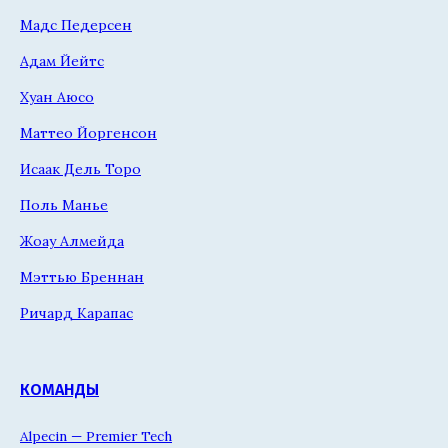
Мадс Педерсен
Адам Йейтс
Хуан Аюсо
Маттео Йоргенсон
Исаак Дель Торо
Поль Манье
Жоау Алмейда
Мэттью Бреннан
Ричард Карапас
КОМАНДЫ
Alpecin — Premier Tech