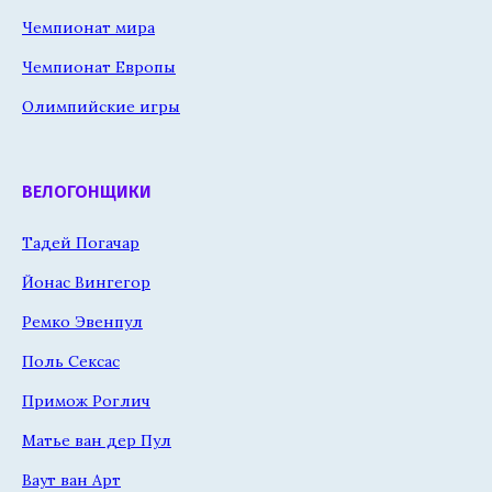
Чемпионат мира
Чемпионат Европы
Олимпийские игры
ВЕЛОГОНЩИКИ
Тадей Погачар
Йонас Вингегор
Ремко Эвенпул
Поль Сексас
Примож Роглич
Матье ван дер Пул
Ваут ван Арт