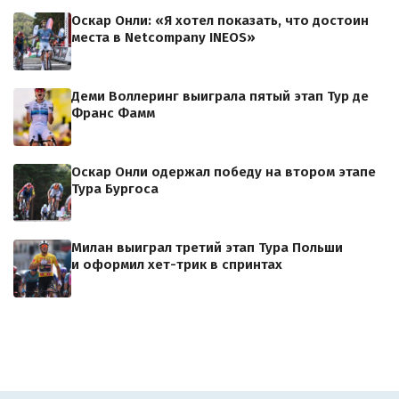
Оскар Онли: «Я хотел показать, что достоин
места в Netcompany INEOS»
Деми Воллеринг выиграла пятый этап Тур де
Франс Фамм
Оскар Онли одержал победу на втором этапе
Тура Бургоса
Милан выиграл третий этап Тура Польши
и оформил хет-трик в спринтах