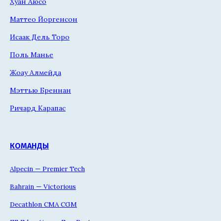
Хуан Аюсо
Маттео Йоргенсон
Исаак Дель Торо
Поль Манье
Жоау Алмейда
Мэттью Бреннан
Ричард Карапас
КОМАНДЫ
Alpecin — Premier Tech
Bahrain — Victorious
Decathlon CMA CGM