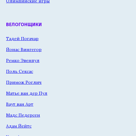
Олимпийские игры
ВЕЛОГОНЩИКИ
Тадей Погачар
Йонас Вингегор
Ремко Эвенпул
Поль Сексас
Примож Роглич
Матье ван дер Пул
Ваут ван Арт
Мадс Педерсен
Адам Йейтс