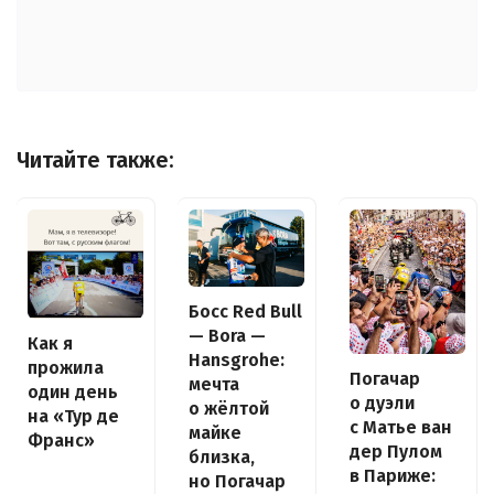
Читайте также:
Босс Red Bull
— Bora —
Как я
Hansgrohe:
прожила
Погачар
мечта
один день
о дуэли
о жёлтой
на «Тур де
с Матье ван
майке
Франс»
дер Пулом
близка,
в Париже:
но Погачар