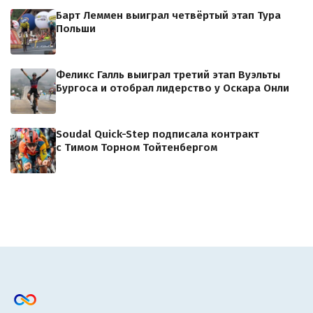
Барт Леммен выиграл четвёртый этап Тура
Польши
Феликс Галль выиграл третий этап Вуэльты
Бургоса и отобрал лидерство у Оскара Онли
Soudal Quick-Step подписала контракт
с Тимом Торном Тойтенбергом