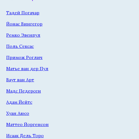
Тадей Погачар
Йонас Вингегор
Ремко Эвенпул
Поль Сексас
Примож Роглич
Матье ван дер Пул
Ваут ван Арт
Мадс Педерсен
Адам Йейтс
Хуан Аюсо
Маттео Йоргенсон
Исаак Дель Торо