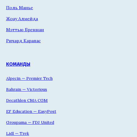
Поль Манье
Жоау Алмейда
Мэттью Бреннан
Ричард Карапас
КОМАНДЫ
Alpecin — Premier Tech
Bahrain — Victorious
Decathlon CMA CGM
EF Education — EasyPost
Groupama — FDJ United
Lidl — Trek