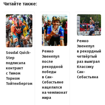
Читайте также:
Ремко
Эвенепул
Ремко
в рекордный
Soudal Quick-
Эвенепул
четвёртый
Step
после
раз выиграл
подписала
рекордной
Классику
контракт
победы
Сан-
с Тимом
в Сан-
Себастьяна
Торном
Себастьяне
Тойтенбергом
нацелился
на чемпионат
мира