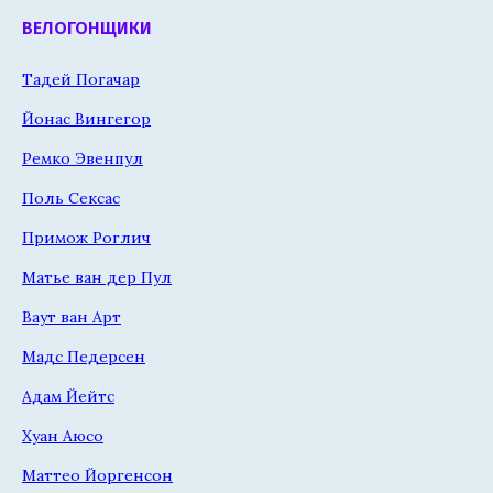
ВЕЛОГОНЩИКИ
Тадей Погачар
Йонас Вингегор
Ремко Эвенпул
Поль Сексас
Примож Роглич
Матье ван дер Пул
Ваут ван Арт
Мадс Педерсен
Адам Йейтс
Хуан Аюсо
Маттео Йоргенсон