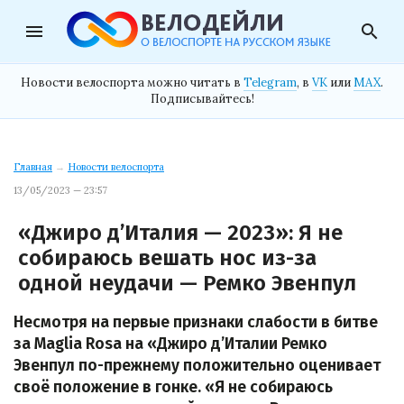
menu
search
Новости велоспорта можно читать в
Telegram
, в
VK
или
MAX
.
Подписывайтесь!
Главная
→
Новости велоспорта
13/05/2023 — 23:57
«Джиро д’Италия — 2023»: Я не
собираюсь вешать нос из-за
одной неудачи — Ремко Эвенпул
Несмотря на первые признаки слабости в битве
за Maglia Rosa на «Джиро д’Италии Ремко
Эвенпул по-прежнему положительно оценивает
своё положение в гонке. «Я не собираюсь