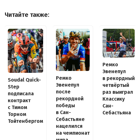
Читайте также:
Ремко
Эвенепул
Ремко
в рекордный
Soudal Quick-
Эвенепул
четвёртый
Step
после
раз выиграл
подписала
рекордной
Классику
контракт
победы
Сан-
с Тимом
в Сан-
Себастьяна
Торном
Себастьяне
Тойтенбергом
нацелился
на чемпионат
мира