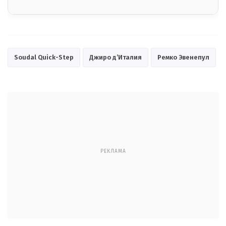
Soudal Quick-Step
Джиро д’Италия
Ремко Эвенепул
РЕКЛАМА