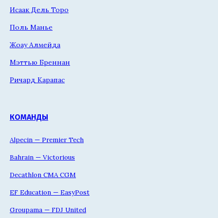
Исаак Дель Торо
Поль Манье
Жоау Алмейда
Мэттью Бреннан
Ричард Карапас
КОМАНДЫ
Alpecin — Premier Tech
Bahrain — Victorious
Decathlon CMA CGM
EF Education — EasyPost
Groupama — FDJ United