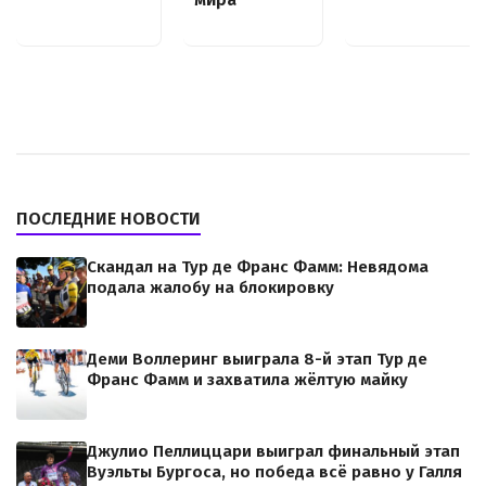
ПОСЛЕДНИЕ НОВОСТИ
Скандал на Тур де Франс Фамм: Невядома
подала жалобу на блокировку
Деми Воллеринг выиграла 8-й этап Тур де
Франс Фамм и захватила жёлтую майку
Джулио Пеллиццари выиграл финальный этап
Вуэльты Бургоса, но победа всё равно у Галля