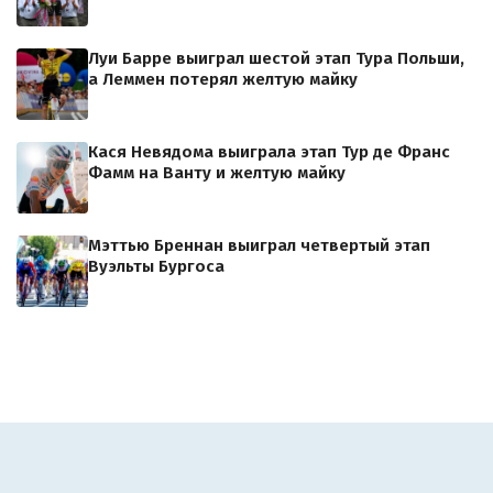
Луи Барре выиграл шестой этап Тура Польши,
а Леммен потерял желтую майку
Кася Невядома выиграла этап Тур де Франс
Фамм на Ванту и желтую майку
Мэттью Бреннан выиграл четвертый этап
Вуэльты Бургоса