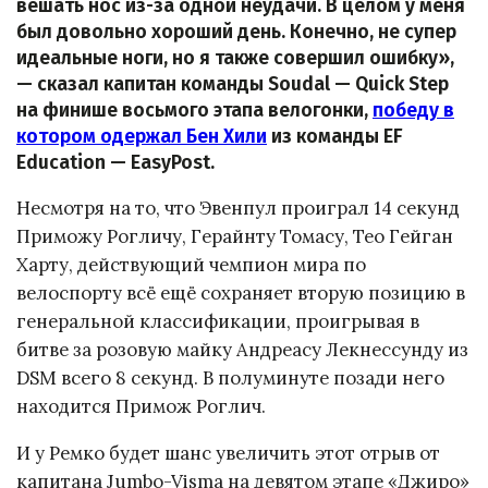
вешать нос из-за одной неудачи. В целом у меня
был довольно хороший день. Конечно, не супер
идеальные ноги, но я также совершил ошибку»,
— сказал капитан команды Soudal — Quick Step
на финише восьмого этапа велогонки,
победу в
котором одержал Бен Хили
из команды EF
Education — EasyPost.
Несмотря на то, что Эвенпул проиграл 14 секунд
Приможу Рогличу, Герайнту Томасу, Тео Гейган
Харту, действующий чемпион мира по
велоспорту всё ещё сохраняет вторую позицию в
генеральной классификации, проигрывая в
битве за розовую майку Андреасу Лекнессунду из
DSM всего 8 секунд. В полуминуте позади него
находится Примож Роглич.
И у Ремко будет шанс увеличить этот отрыв от
капитана Jumbo-Visma на девятом этапе «Джиро»