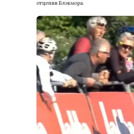
отцепив Блэкмора.