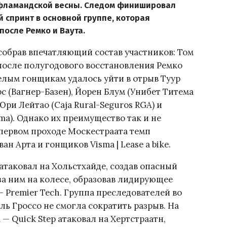
и фламандской весны. Следом финишировал
 спринт в основной группе, которая
после Ремко и Ваута.
собрав впечатляющий состав участников: Том
 после полугодового восстановления Ремко
елым гонщикам удалось уйти в отрыв Туур
с (Вагнер-Базен), Йорен Блум (Унибет Титема
 Юри Лейтао (Caja Rural-Seguros RGA) и
ma). Однако их преимущество так и не
первом проходе Москестраата темп
ан Арта и гонщиков Visma | Lease a bike.
атаковал на Хольстхайде, создав опасный
за ним на колесе, образовав лидирующее
— Premier Tech. Группа преследователей во
ь Гроссо не смогла сократить разрыв. На
— Quick Step атаковал на Хертстраатн,