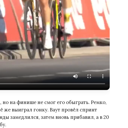
, но на финише не смог его обыграть. Ремко,
 же выиграл гонку. Ваут провёл спринт
нды замедлился, затем вновь прибавил, а в 20
бу.