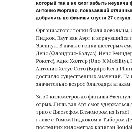
который так и не смог забыть неудач
Антонио Моргадо, показавший отличный
добралась до финиша спустя 27 секунд 
Организаторы гонки были довольны, 
Пидкок, Ваут ван Аэрт и вернувшийся
Эвенпул. В начале гонки шестерым см
Денс (Фландрия-Балуаз), Йенс Рейндер
Рокетс), Адне Холтер (Uno-X Mobility),
Антонио Хесус Сото (Equipo Kern Phar
достигло существенных значений. На 
значительно возрос благодаря атакам в
За 50 километров до финиша Эвенпул 
отрыв. Лишь ван Арт смог удержаться 
трио с Джозефом Блэкмором из Israel 
главе с Томом Пидкоком и Тибором Дел
последних километрах капитан Soudal 