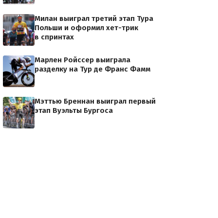
Милан выиграл третий этап Тура
Польши и оформил хет-трик
в спринтах
Марлен Ройссер выиграла
разделку на Тур де Франс Фамм
Мэттью Бреннан выиграл первый
этап Вуэльты Бургоса