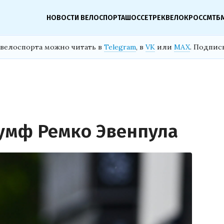
НОВОСТИ ВЕЛОСПОРТА
ШОССЕ
ТРЕК
ВЕЛОКРОСС
МТБ
велоспорта можно читать в
Telegram
, в
VK
или
MAX
. Подпис
риумф Ремко Эвенпула