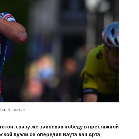
мко Эвенпул
лотон, сразу же завоевав победу в престижной
ерской дуэли он опередил Ваута ван Арта,