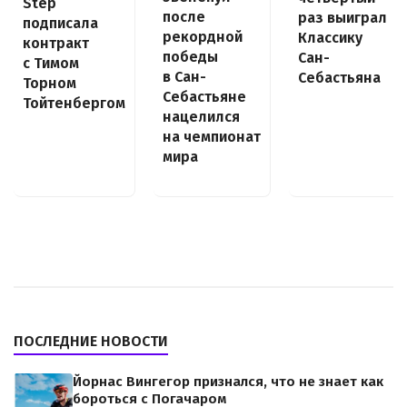
Step
после
раз выиграл
подписала
рекордной
Классику
контракт
победы
Сан-
с Тимом
в Сан-
Себастьяна
Торном
Себастьяне
Тойтенбергом
нацелился
на чемпионат
мира
ПОСЛЕДНИЕ НОВОСТИ
Йорнас Вингегор признался, что не знает как
бороться с Погачаром