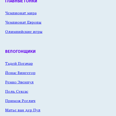
ГЛАВНЫЕ ГОНКИ
Чемпионат мира
Чемпионат Европы
Олимпийские игры
ВЕЛОГОНЩИКИ
Тадей Погачар
Йонас Вингегор
Ремко Эвенпул
Поль Сексас
Примож Роглич
Матье ван дер Пул