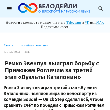
menu
search
Новости велоспорта можно читать в
Telegram
, в
VK
или
MAX
.
Подписывайтесь!
Главная
→
Шоссейные велогонки
23/03/2023 — 14:25
Ремко Эвенпул выиграл борьбу с
Приможем Рогличим за третий
этап «Вуэльты Каталонии»
Ремко Эвенпул выиграл третий этап «Вуэльты
Каталонии»: чемпион мира по велоспорту из
команды Soudal — Quick Step сделал всё, чтобы
сравнять счёт по победам с Приможем Рогличем