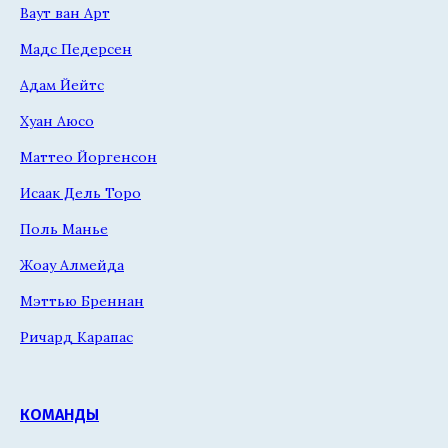
Ваут ван Арт
Мадс Педерсен
Адам Йейтс
Хуан Аюсо
Маттео Йоргенсон
Исаак Дель Торо
Поль Манье
Жоау Алмейда
Мэттью Бреннан
Ричард Карапас
КОМАНДЫ