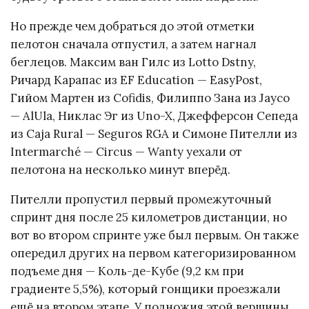
Но прежде чем добраться до этой отметки
пелотон сначала отпустил, а затем нагнал
беглецов. Максим ван Гилс из Lotto Dstny,
Ричард Карапас из EF Education — EasyPost,
Гийом Мартен из Cofidis, Филиппо Зана из Jayco
— AlUla, Никлас Эг из Uno-X, Джефферсон Сепеда
из Caja Rural — Seguros RGA и Симоне Пителли из
Intermarché — Circus — Wanty уехали от
пелотона на несколько минут вперёд.
Пителли пропустил первый промежуточный
спринт дня после 25 километров дистанции, но
вот во втором спринте уже был первым. Он также
опередил других на первом категоризированном
подъеме дня — Коль-де-Кубе (9,2 км при
градиенте 5,5%), который гонщики проезжали
ещё на втором этапе. У подножия этой вершины