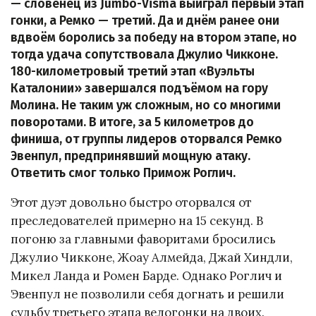
— словенец из Jumbo-Visma выиграл первый этап
гонки, а Ремко — третий. Да и днём ранее они
вдвоём боролись за победу на втором этапе, но
тогда удача сопутствовала Джулио Чикконе.
180-километровый третий этап «Вуэльты
Каталонии» завершался подъёмом на гору
Молина. Не таким уж сложным, но со многими
поворотами. В итоге, за 5 километров до
финиша, от группы лидеров оторвался Ремко
Эвенпул, предпринявший мощную атаку.
Ответить смог только Примож Роглич.
Этот дуэт довольно быстро оторвался от
преследователей примерно на 15 секунд. В
погоню за главными фаворитами бросились
Джулио Чикконе, Жоау Алмейда, Джай Хиндли,
Микел Ланда и Ромен Барде. Однако Роглич и
Эвенпул не позволили себя догнать и решили
судьбу третьего этапа велогонки на двоих.