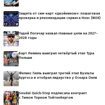
Защита от сим-карт «двойников»: пошаговая
проверка и рекомендации сервиса Нокс (NOX)
Тадей Погачар назвал главные цели на 2027–
2028 годы
Барт Леммен выиграл четвёртый этап Тура
Польши
Феликс Галль выиграл третий этап Вуэльты
Бургоса и отобрал лидерство у Оскара Онли
Soudal Quick-Step подписала контракт
с Тимом Торном Тойтенбергом