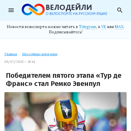
menu
search
Новости велоспорта можно читать в
Telegram
, в
VK
или
MAX
.
Подписывайтесь!
Главная
→
Шоссейные велогонки
09/07/2025 — 18:14
Победителем пятого этапа «Тур де
Франс» стал Ремко Эвенпул