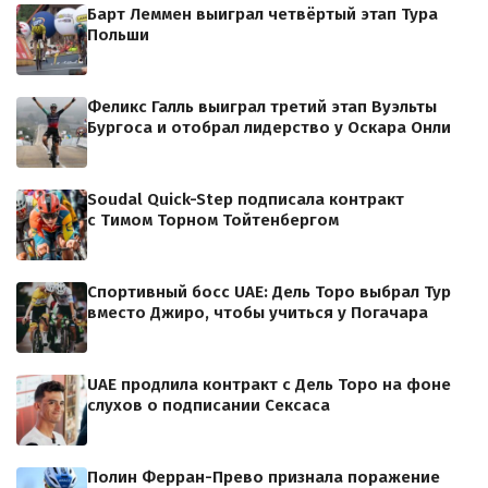
Барт Леммен выиграл четвёртый этап Тура
Польши
Феликс Галль выиграл третий этап Вуэльты
Бургоса и отобрал лидерство у Оскара Онли
Soudal Quick-Step подписала контракт
с Тимом Торном Тойтенбергом
Спортивный босс UAE: Дель Торо выбрал Тур
вместо Джиро, чтобы учиться у Погачара
UAE продлила контракт с Дель Торо на фоне
слухов о подписании Сексаса
Полин Ферран-Прево признала поражение