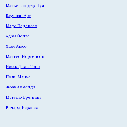
Матье ван дер Пул
Ваут ван Арт
Мадс Педерсен
Адам Йейтс
Хуан Аюсо
Маттео Йоргенсон
Исаак Дель Торо
Поль Манье
Жоау Алмейда
Мэттью Бреннан
Ричард Карапас