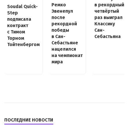
Ремко
в рекордный
Soudal Quick-
Эвенепул
четвёртый
Step
после
раз выиграл
подписала
рекордной
Классику
контракт
победы
Сан-
с Тимом
в Сан-
Себастьяна
Торном
Себастьяне
Тойтенбергом
нацелился
на чемпионат
мира
ПОСЛЕДНИЕ НОВОСТИ